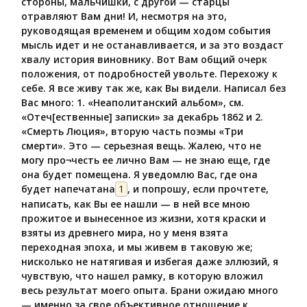
стороны, мальчишки, с другой — старцы
отравляют Вам дни! И, несмотря на это,
руководящая временем и общим ходом события
мысль идет и не останавливается, и за это воздаст
хвалу история виновнику. Вот Вам общий очерк
положения, от подробностей увольте. Перехожу к
себе. Я все живу так же, как Вы видели. Написал без
Вас много: 1. «Неаполитанский альбом», см.
«Отеч[ественные] записки» за декабрь 1862 и 2.
«Смерть Люция», вторую часть поэмы «Три
смерти». Это — серьезная вещь. Жалею, что не
могу про¬честь ее лично Вам — не знаю еще, где
она будет помещена. Я уведомлю Вас, где она
будет напечатана
1
, и попрошу, если прочтете,
написать, как Вы ее нашли — в ней все мною
прожитое и вынесенное из жизни, хотя краски и
взяты из древнего мира, но у меня взята
переходная эпоха, и мы живем в таковую же;
нисколько не натягивая и избегая даже эллюзий, я
чувствую, что нашел рамку, в которую вложил
весь результат моего опыта. Брани ожидаю много
— именно за свое объективное отношение к