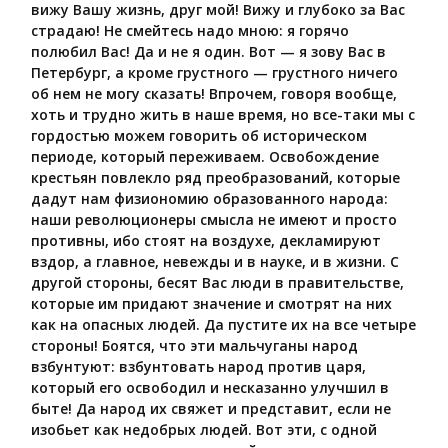
вижу Вашу жизнь, друг мой! Вижу и глубоко за Вас
страдаю! Не смейтесь надо мною: я горячо
полюбил Вас! Да и не я один. Вот — я зову Вас в
Петербург, а кроме грустного — грустного ничего
об нем не могу сказать! Впрочем, говоря вообще,
хоть и трудно жить в наше время, но все-таки мы с
гордостью можем говорить об историческом
периоде, который переживаем. Освобождение
крестьян повлекло ряд преобразований, которые
дадут нам физиономию образованного народа:
наши революционеры смысла не имеют и просто
противны, ибо стоят на воздухе, декламируют
вздор, а главное, невежды и в науке, и в жизни. С
другой стороны, бесят Вас люди в правительстве,
которые им придают значение и смотрят на них
как на опасных людей. Да пустите их на все четыре
стороны! Боятся, что эти мальчуганы народ
взбунтуют: взбунтовать народ против царя,
который его освободил и несказанно улучшил в
быте! Да народ их свяжет и представит, если не
изобьет как недобрых людей. Вот эти, с одной