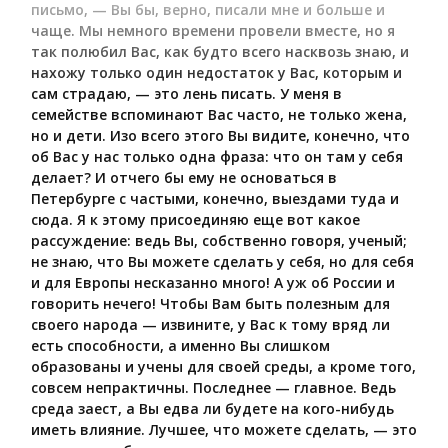
письмо, — Вы бы, верно, писали мне и больше и
чаще. Мы немного времени провели вместе, но я
так полюбил Вас, как будто всего насквозь знаю, и
нахожу только один недостаток у Вас, которым и
сам страдаю, — это лень писать. У меня в
семействе вспоминают Вас часто, не только жена,
но и дети. Изо всего этого Вы видите, конечно, что
об Вас у нас только одна фраза: что он там у себя
делает? И отчего бы ему не основаться в
Петербурге с частыми, конечно, выездами туда и
сюда. Я к этому присоединяю еще вот какое
рассуждение: ведь Вы, собственно говоря, ученый;
не знаю, что Вы можете сделать у себя, но для себя
и для Европы несказанно много! А уж об России и
говорить нечего! Чтобы Вам быть полезным для
своего народа — извините, у Вас к тому вряд ли
есть способности, а именно Вы слишком
образованы и учены для своей среды, а кроме того,
совсем непрактичны. Последнее — главное. Ведь
среда заест, а Вы едва ли будете на кого-нибудь
иметь влияние. Лучшее, что можете сделать, — это