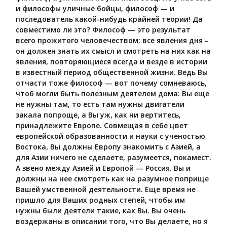
и философы уличные бойцы, философ — и
последователь какой-нибудь крайней теории! Да
совместимо ли это? Философ — это результат
всего прожитого человечеством; все явления дня –
он должен знать их смысл и смотреть на них как на
явления, повторяющиеся всегда и везде в истории
в известный период общественной жизни. Ведь Вы
отчасти тоже философ — вот почему сомневаюсь,
чтоб могли быть полезным деятелем дома: Вы еще
не нужны там, то есть там нужны двигатели
закала попроще, а Вы уж, как ни вертитесь,
принадлежите Европе. Совмещая в себе цвет
европейской образованности и науки с ученостью
Востока, Вы должны Европу знакомить с Азией, а
для Азии ничего не сделаете, разумеется, покамест.
А звено между Азией и Европой — Россия. Вы и
должны на нее смотреть как на разумное поприще
Вашей умственной деятельности. Еще время не
пришло для Ваших родных степей, чтобы им
нужны были деятели такие, как Вы. Вы очень
воздержаны в описании того, что Вы делаете, но я