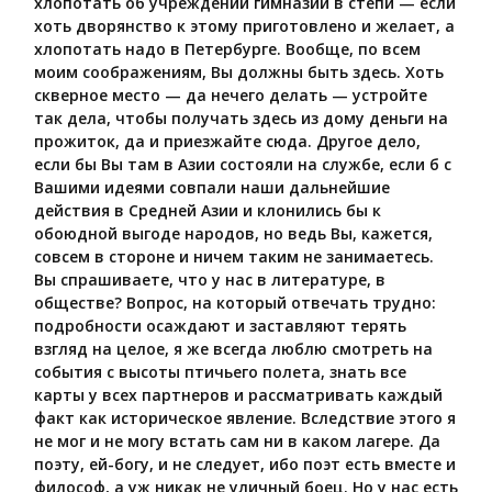
хлопотать об учреждении гимназии в степи — если
хоть дворянство к этому приготовлено и желает, а
хлопотать надо в Петербурге. Вообще, по всем
моим соображениям, Вы должны быть здесь. Хоть
скверное место — да нечего делать — устройте
так дела, чтобы получать здесь из дому деньги на
прожиток, да и приезжайте сюда. Другое дело,
если бы Вы там в Азии состояли на службе, если б с
Вашими идеями совпали наши дальнейшие
действия в Средней Азии и клонились бы к
обоюдной выгоде народов, но ведь Вы, кажется,
совсем в стороне и ничем таким не занимаетесь.
Вы спрашиваете, что у нас в литературе, в
обществе? Вопрос, на который отвечать трудно:
подробности осаждают и заставляют терять
взгляд на целое, я же всегда люблю смотреть на
события с высоты птичьего полета, знать все
карты у всех партнеров и рассматривать каждый
факт как историческое явление. Вследствие этого я
не мог и не могу встать сам ни в каком лагере. Да
поэту, ей-богу, и не следует, ибо поэт есть вместе и
философ, а уж никак не уличный боец. Но у нас есть