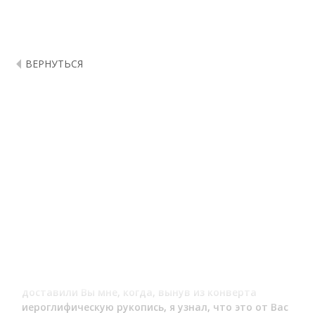
ВЕРНУТЬСЯ
Shoqan – Письмо А.Н.Майкова от 10
февраля 1863
Письмо А. Н. Майкова
1863. Февр[аля] 10.
Письмо поэта Аполлона Николаевича Майкова
представляет собой ответ Чокану Валиханову на его
письмо от 6 декабря 1862 г.
Интересно сообщением о
возобновлении издания журнала «Современник». Также в
письме чувствуется недоумение Майкова по поводу
пребывания Валиханова в родных краях, а не в
Петербурге, где, как кажется поэту, Чокан мог бы
добиться большего.
Если б Вы, любезнейший друг, знали, какую радость
доставили Вы мне, когда, вынув из конверта
иероглифическую рукопись, я узнал, что это от Вас