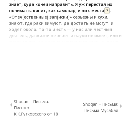
знает, куда коней направить. Я уж перестал их
понимать: кипит, как самовар, и ни с места
7
.
«Отеч[ественные] зап[иски]» серьезны и сухи,
знают, где раки зимуют, да достать не могут, и
ходят около. То-то и есть — у нас или честный
деятель, да жизни не знает и науки не имеет; или и
знает много, да таланту нет: много званых, да ни
одного избранного! Некрасов двуличествует;
говорит нам: меня эти скоты (sic) поставили в
скверное положение в отношении к товарищам —
черт знает что там писали — я все переменю, я их
выгоню вон, и через три дня печатает огромными
буквами, что будут у него постоянно трудиться
такие-то.
Shoqan – Письма:
Источник: Валиханов Ч. Ч. Собрание сочинений в пяти томах. Том 5 
Shoqan – Письма:
Письмо
Письма Мусабая
К.К.Гутковского от 18
февраля 1858