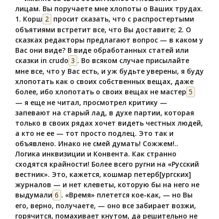
лицам. Вы поручаете мне хлопоты о Ваших трудах.
1. Корш
2
просит сказать, что с распростертыми
объятиями встретит все, что Вы доставите; 2. О
сказках редакторы предлагают вопрос — в каком у
Вас они виде? В виде обработанных статей или
сказки in crudo
3
. Во всяком случае присылайте
мне все, что у Вас есть, и уж будьте уверены, я буду
хлопотать как о своих собственных вещах, даже
более, ибо хлопотать о своих вещах не мастер
5
— я еще не читал, просмотрел критику —
запевают на старый лад, в духе партии, которая
только в своих рядах хочет видеть честных людей,
а кто не ее — тот просто подлец. Это так и
объявлено. Инако не смей думать! Сожжем!..
Логика инквизиции и Конвента. Как странно
сходятся крайности! Более всего ругни на «Русский
вестник». Это, кажется, кошмар петерб[ургских]
журналов — и нет клеветы, которую бы на него не
выдумали
6
. «Время» плетется кое-как, — но Вы
его, верно, получаете, — оно все забирает возжи,
горячится, помахивает кнутом, да решительно не