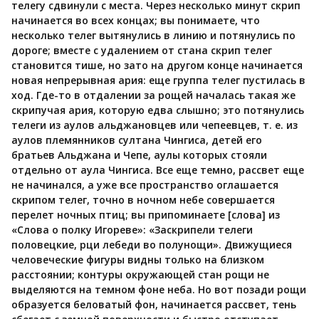
телегу сдвинули с места. Через несколько минут скрип
начинается во всех концах; вы понимаете, что
несколько телег вытянулись в линию и потянулись по
дороге; вместе с удалением от стана скрип телег
становится тише, но зато на другом конце начинается
новая непрерывная ария: еще группа телег пустилась в
ход. Где-то в отдалении за рощей началась такая же
скрипучая ария, которую едва слышно; это потянулись
телеги из аулов альджановцев или чепеевцев, т. е. из
аулов племянников султана Чингиса, детей его
братьев Альджана и Чепе, аулы которых стояли
отдельно от аула Чингиса. Все еще темно, рассвет еще
не начинался, а уже все пространство оглашается
скрипом телег, точно в ночном небе совершается
перелет ночных птиц; вы припоминаете [слова] из
«Слова о полку Игореве»: «Заскрипели телеги
половецкие, рци лебеди во полунощи». Движущиеся
человеческие фигуры видны только на близком
расстоянии; контуры окружающей стан рощи не
выделяются на темном фоне неба. Но вот позади рощи
образуется беловатый фон, начинается рассвет, тень