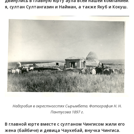
двинулись в главную юрту аула всей нашей компанией:
я, султан Султангазин и Найман, а также Якуб и Кокуш.
Надгробия в окрестногстях Сырымбета. Фотография Н. Н.
Пантусова 1897 г.
В главной юрте вместе с султаном Чингисом жили его
жена (байбиче) и девица Чаукебай, внучка Чингиса.