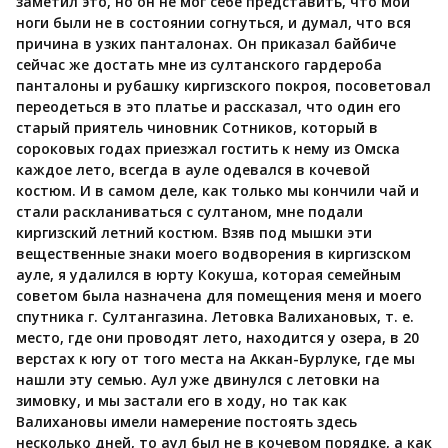
заметил это, но он не мог себе представить, что мои
ноги были не в состоянии согнуться, и думал, что вся
причина в узких панталонах. Он приказал байбиче
сейчас же достать мне из султанского гардероба
панталоны и рубашку киргизского покроя, посоветовал
переодеться в это платье и рассказал, что один его
старый приятель чиновник Сотников, который в
сороковых годах приезжал гостить к нему из Омска
каждое лето, всегда в ауле одевался в кочевой
костюм. И в самом деле, как только мы кончили чай и
стали раскланиваться с султаном, мне подали
киргизский летний костюм. Взяв под мышки эти
вещественные знаки моего водворения в киргизском
ауле, я удалился в юрту Кокуша, которая семейным
советом была назначена для помещения меня и моего
спутника г. Султангазина. Летовка Валихановых, т. е.
место, где они проводят лето, находится у озера, в 20
верстах к югу от того места на Аккан-Бурлуке, где мы
нашли эту семью. Аул уже двинулся с летовки на
зимовку, и мы застали его в ходу, но так как
Валихановы имели намерение постоять здесь
несколько дней, то аул был не в кочевом порядке, а как