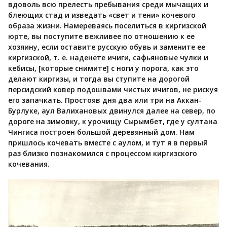
вдоволь всю прелесть пребывания среди мычащих и
блеющих стад и изведать «свет и тени» кочевого
образа жизни. Намереваясь поселиться в киргизской
юрте, вы поступите вежливее по отношению к ее
хозяину, если оставите русскую обувь и замените ее
киргизской, т. е. наденете ичиги, сафьяновые чулки и
кебисы, [которые снимите] с ноги у порога, как это
делают киргизы, и тогда вы ступите на дорогой
персидский ковер подошвами чистых ичигов, не рискуя
его запачкать. Простояв дня два или три на Аккан-
Бурлуке, аул Валихановых двинулся далее на север, по
дороге на зимовку, к урочищу Сырымбет, где у султана
Чингиса построен большой деревянный дом. Нам
пришлось кочевать вместе с аулом, и тут я в первый
раз близко познакомился с процессом киргизского
кочевания.