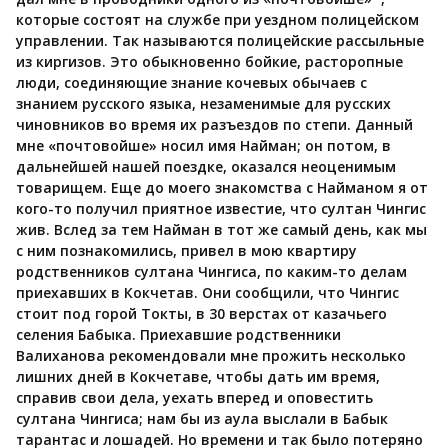
которые состоят на службе при уездном полицейском
управлении. Так называются полицейские рассыльные
из киргизов. Это обыкновенно бойкие, расторопные
люди, соединяющие знание кочевых обычаев с
знанием русского языка, незаменимые для русских
чиновников во время их разъездов по степи. Данный
мне «почтовойше» носил имя Найман; он потом, в
дальнейшей нашей поездке, оказался неоценимым
товарищем. Еще до моего знакомства с Найманом я от
кого-то получил приятное известие, что султан Чингис
жив. Вслед за тем Найман в тот же самый день, как мы
с ним познакомились, привел в мою квартиру
родственников султана Чингиса, по каким-то делам
приехавших в Кокчетав. Они сообщили, что Чингис
стоит под горой Токты, в 30 верстах от казачьего
селения Бабыка. Приехавшие родственники
Валиханова рекомендовали мне прожить несколько
лишних дней в Кокчетаве, чтобы дать им время,
справив свои дела, уехать вперед и оповестить
султана Чингиса; нам бы из аула выслали в Бабык
тарантас и лошадей. Но времени и так было потеряно