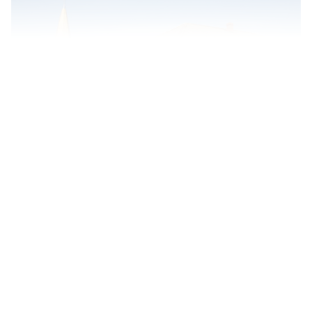
Сырымбет. Современное состояние
Все девицы ехали верхом наряду с джигитами. Кочевка
была наряднее, и толпа всадников была
многочисленнее. Теперь блеску много убавилось. Быки,
идущие в оглоблях, далеко не так величественны, как
верблюды. Подвигаясь таким образом к северу, мы,
наконец, подошли близко к урочищу Сырымбет.
Оставалось верст пятнадцать или семнадцать до