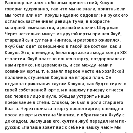
Разговор начался с обычных приветствий; Кокуш
говорил сдержанно, так что мы не знали, приятные ли
мы гости или нет. Кокуш недавно овдовел; на руках его
осталась застенчивая девица Тума, в возрасте
младшей гимназистки, и резвый мальчик Шерджан.
Через несколько минут из другой юрты пришел Якуб,
старший сын султана Чингиса, и разговор оживился.
Якуб был одет совершенно в такой же костюм, как и
Кокуш. Это, очевидно, была киргизская мода конца XIX
столетия. Якуб властно вошел в юрту, поздоровался с
нами громко, не церемонясь, и сел между нами и
хозяином юрты, т. е. занял первое место на хозяйской
половине, стушевав Кокуша на второй план. Он
отдавал приказания слугам Кокуша, как будто сидел в
своей собственной юрте, и к нашему приезду отнесся
как первое лицо в ауле, обещая устроить наше
пребывание в степи. Словом, он был в роли старшего
брата. Через полчаса в юрту вошел киргиз, очевидно
посол из юрты султана Чингиса, и обратился к Якубу с
докладом. Выслушав его, султан Якуб передал нам по-
русски: «Папаша зовет вас к себе на чашку чаю!» Мы