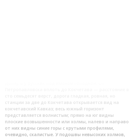
северной границе Кокчетавского уезда, доходит
железная дорога, от Петропавловска до города
Кокчетава приходится ехать на почтовых. После
четырехдневного заточения в вагоне мелкие
неудобства езды на перекладных в открытом экипаже,
то есть в простой тележке, переносишь с
удовольствием и в охотку. Чем более удаляешься на юг
от Петропавловска, тем реже становятся березовые
колки. Ишимская степь (постепенно) переходит в
сухую, которая на отдаленной южной своей окраине
превращается в бесплодную пустыню, известную у
киргизов под названием Проклятой степи (Бетпак-
Дала), а у русских под именем Голодной. От
Петропавловска вплоть до Кокчетава — расстояние в
сто семьдесят верст, дорога гладкая, ровная, но
станции за две до Кокчетава открывается вид на
кокчетавский Кавказ; весь южный горизонт
представляется волнистым; прямо на юг видны
плоские возвышенности или холмы, налево и направо
от них видны синие горы с крутыми профилями,
очевидно, скалистые. У подошвы невысоких холмов,