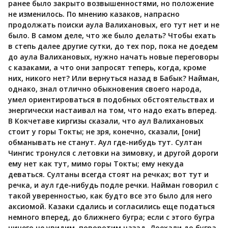
ранее было закрыто возвышенностями, но положение
не изменилось. По мнению казаков, напрасно
продолжать поиски аула Валихановых, его тут нет и не
было. В самом деле, что же было делать? Чтобы ехать
в степь далее другие сутки, до тех пор, пока не доедем
до аула Валихановых, нужно начать новые переговоры
с казаками, а что они запросят теперь, когда, кроме
них, никого нет? Или вернуться назад в Бабык? Найман,
однако, знал отлично обыкновения своего народа,
умел ориентироваться в подобных обстоятельствах и
энергически настаивал на том, что надо ехать вперед.
В Кокчетаве киргизы сказали, что аул Валихановых
стоит у горы Токты; не зря, конечно, сказали, [они]
обманывать не станут. Аул где-нибудь тут. Султан
Чингис тронулся с летовки на зимовку, и другой дороги
ему нет как тут, мимо горы Токты; ему некуда
деваться. Султаны всегда стоят на речках; вот тут и
речка, и аул где-нибудь подле речки. Найман говорил с
такой уверенностью, как будто все это было для него
аксиомой. Казаки сдались и согласились еще податься
немного вперед, до ближнего бугра; если с этого бугра
ничего не увидим, поворотим назад. Доехали до бугра