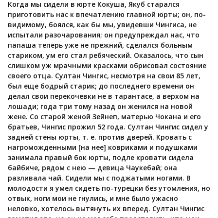
Когда мы сидели в юрте Кокуша, Якуб старался
приготовить нас к впечатлению главной юрты; он, по-
видимому, боялся, как бы мы, увидевши Чингиса, не
испытали разочарования; он предупреждал нас, что
папаша теперь уже не прежний, сделался больным
стариком, ум его стал ребяческий. Оказалось, что сын
слишком уж мрачными красками обрисовал состояние
своего отца. Султан Чингис, несмотря на свои 85 лет,
был еще бодрый старик; до последнего времени он
делал свои перекочевки не в тарантасе, а верхом на
лошади; года три тому назад он женился на новой
жене. Со старой женой Зейнеп, матерью Чокана и его
братьев, Чингис прожил 52 года. Султан Чингис сидел у
задней стены юрты, т. е. против дверей. Кровать с
нагроможденными [на нее] ковриками и подушками
занимала правый бок юрты, подле кровати сидела
байбиче, рядом с нею — девица Чаукебай; она
разливала чай. Сидели мы с поджатыми ногами. В
молодости я умел сидеть по-турецки без утомления, но
отвык, ноги мои не гнулись, и мне было ужасно
неловко, хотелось вытянуть их вперед. Султан Чингис