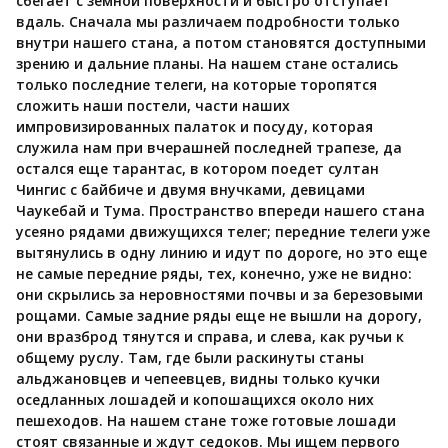
сбегает с земной поверхности и быстро отступает
вдаль. Сначала мы различаем подробности только
внутри нашего стана, а потом становятся доступными
зрению и дальние планы. На нашем стане остались
только последние телеги, на которые торопятся
сложить наши постели, части наших
импровизированных палаток и посуду, которая
служила нам при вчерашней последней трапезе, да
остался еще тарантас, в котором поедет султан
Чингис с байбиче и двумя внучками, девицами
Чаукебай и Тума. Пространство впереди нашего стана
усеяно рядами движущихся телег; передние телеги уже
вытянулись в одну линию и идут по дороге, но это еще
не самые передние ряды, тех, конечно, уже не видно:
они скрылись за неровностями почвы и за березовыми
рощами. Самые задние ряды еще не вышли на дорогу,
они вразброд тянутся и справа, и слева, как ручьи к
общему руслу. Там, где были раскинуты станы
альджановцев и чепеевцев, видны только кучки
оседланных лошадей и копошащихся около них
пешеходов. На нашем стане тоже готовые лошади
стоят связанные и ждут седоков. Мы ищем первого