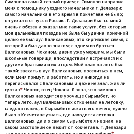
Симонова самый теплый прием; г. Симонов направил
меня к помощнику уездного начальника г. Делазари;
самого начальника в это время в Кокчетаве не было;
он уехал в отпуск в Россию. Г. Делазари был со мной
очень любезен и оказал мне такие услуги, без которых
моя дальнейшая поездка не была бы удачна. Конечной
целью ее был аул Валихановых; это киргизская семья, с
которой я был давно знаком; с одним из братьев
Валихановых, Чоканом, давно уже умершим, мы были
школьные товарищи; впоследствии я встречался и с
другими братьями и их отцом. Мой план на лето был
такой: заехать в аул Валихановых, поселиться в нем,
если меня примут, и работать. Но я никогда не
переписывался с Валихановым и даже не знал, жив ли
*
султан
Чингис, отец Чокана. Я знал, что зимовка
Валихановых находится в урочище Сырымбет, но
теперь лето, аул Валихановых откочевал на летовку,
следовательно, в Сырымбете искать его нечего; нужно
было в Кокчетаве узнать, где находится летовка
Валихановых; да и о самом Сырымбете я не знал, на
каком расстоянии он лежит от Кокчетава. Г. Делазари
*
дал мне в проводники одного из «почтовойше»
,