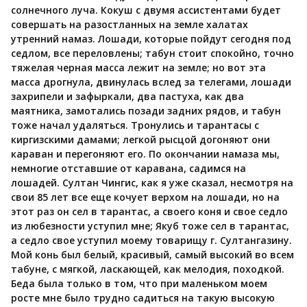
солнечного луча. Кокуш с двумя ассистентами будет
совершать на разостланных на земле халатах
утренний намаз. Лошади, которые пойдут сегодня под
седлом, все переловлены; табун стоит спокойно, точно
тяжелая черная масса лежит на земле; но вот эта
масса дрогнула, двинулась вслед за телегами, лошади
захрипели и зафыркали, два пастуха, как два
маятника, замотались позади задних рядов, и табун
тоже начал удаляться. Тронулись и тарантасы с
киргизскими дамами; легкой рысцой догоняют они
караван и перегоняют его. По окончании намаза мы,
немногие отставшие от каравана, садимся на
лошадей. Султан Чингис, как я уже сказал, несмотря на
свои 85 лет все еще кочует верхом на лошади, но на
этот раз он сел в тарантас, а своего коня и свое седло
из любезности уступил мне; Якуб тоже сел в тарантас,
а седло свое уступил моему товарищу г. Султангазину.
Мой конь был белый, красивый, самый высокий во всем
табуне, с мягкой, ласкающей, как мелодия, походкой.
Беда была только в том, что при маленьком моем
росте мне было трудно садиться на такую высокую