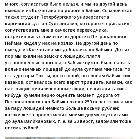
много, согласиться было нельзя, и мы на другой день
выехали из Кокчетава по дороге в Бабык. Со мной ехал
также студент Петербургского университета
киргизский султан Султангазин, которого я пригласил
сопутствовать мне в качестве переводчика,
встретившись с ним еще по дороге в Петропавловск.
Найман сидел у нас на козлах. На другой день по
выезде из Кокчетава мы добрались до Бабыка. До сих
пор мы ехали на земских лошадях, платя
установленные прогоны; в Бабыке нужно было нанять
вольнонаемных лошадей до аула султана Чингиса, то
есть до горы Токты, до которой, по словам бабыкских
казаков, оставалось всего верст тридцать. Казаки, как
настоящие цивилизованные люди, не дикари какие-
нибудь, сумели верно оценить момент: дорога от
Петропавловска до Бабыка около 250 верст стоила мне
за пару лошадей немного больше восьми рублей;
казаки же за провоз меня с моими двумя спутниками
до аула Валихановых, т. е. за 30 верст, заломили тоже
восемь рублей.