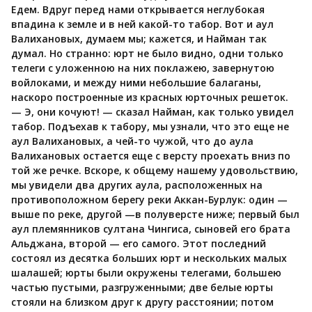
Едем. Вдруг перед нами открывается неглубокая
впадина к земле и в ней какой-то табор. Вот и аул
Валихановых, думаем мы; кажется, и Найман так
думал. Но странно: юрт не было видно, одни только
телеги с уложенною на них поклажею, завернутою
войлоками, и между ними небольшие балаганы,
наскоро построенные из красных юрточных решеток.
— Э, они кочуют! — сказал Найман, как только увидел
табор. Подъехав к табору, мы узнали, что это еще не
аул Валихановых, а чей-то чужой, что до аула
Валихановых остается еще с версту проехать вниз по
той же речке. Вскоре, к общему нашему удовольствию,
мы увидели два других аула, расположенных на
противоположном берегу реки Аккан-Бурлук: один —
выше по реке, другой —в полуверсте ниже; первый был
аул племянников султана Чингиса, сыновей его брата
Альджана, второй — его самого. Этот последний
состоял из десятка больших юрт и нескольких малых
шалашей; юрты были окружены телегами, большею
частью пустыми, разгруженными; две белые юрты
стояли на близком друг к другу расстоянии; потом