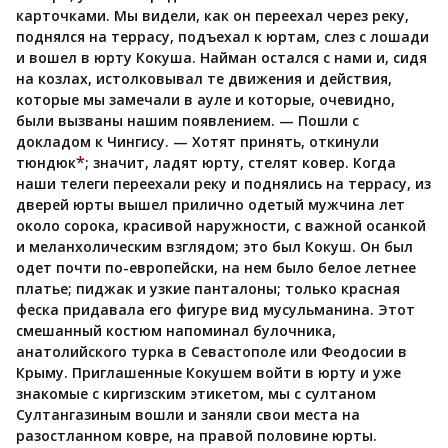
карточками. Мы видели, как он переехал через реку,
поднялся на террасу, подъехал к юртам, слез с лошади
и вошел в юрту Кокуша. Найман остался с нами и, сидя
на козлах, истолковывал те движения и действия,
которые мы замечали в ауле и которые, очевидно,
были вызваны нашим появлением. — Пошли с
докладом к Чингису. — Хотят принять, откинули
*
тюндюк
; значит, ладят юрту, стелят ковер. Когда
наши телеги переехали реку и поднялись на террасу, из
дверей юрты вышел прилично одетый мужчина лет
около сорока, красивой наружности, с важной осанкой
и меланхолическим взглядом; это был Кокуш. Он был
одет почти по-европейски, на нем было белое летнее
платье; пиджак и узкие панталоны; только красная
феска придавала его фигуре вид мусульманина. Этот
смешанный костюм напоминал булочника,
анатолийского турка в Севастополе или Феодосии в
Крыму. Приглашенные Кокушем войти в юрту и уже
знакомые с киргизским этикетом, мы с султаном
Султангазиным вошли и заняли свои места на
разостланном ковре, на правой половине юрты.