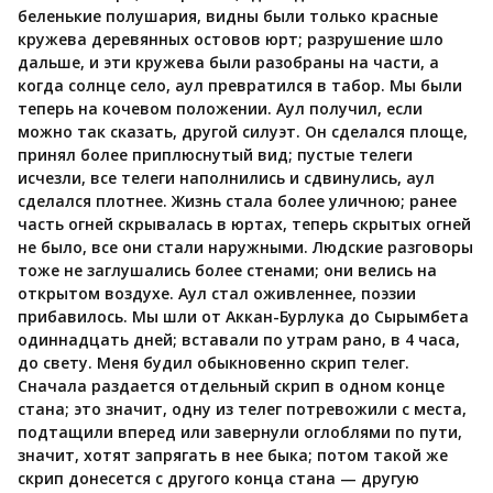
беленькие полушария, видны были только красные
кружева деревянных остовов юрт; разрушение шло
дальше, и эти кружева были разобраны на части, а
когда солнце село, аул превратился в табор. Мы были
теперь на кочевом положении. Аул получил, если
можно так сказать, другой силуэт. Он сделался площе,
принял более приплюснутый вид; пустые телеги
исчезли, все телеги наполнились и сдвинулись, аул
сделался плотнее. Жизнь стала более уличною; ранее
часть огней скрывалась в юртах, теперь скрытых огней
не было, все они стали наружными. Людские разговоры
тоже не заглушались более стенами; они велись на
открытом воздухе. Аул стал оживленнее, поэзии
прибавилось. Мы шли от Аккан-Бурлука до Сырымбета
одиннадцать дней; вставали по утрам рано, в 4 часа,
до свету. Меня будил обыкновенно скрип телег.
Сначала раздается отдельный скрип в одном конце
стана; это значит, одну из телег потревожили с места,
подтащили вперед или завернули оглоблями по пути,
значит, хотят запрягать в нее быка; потом такой же
скрип донесется с другого конца стана — другую