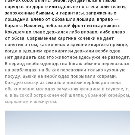
ловчих соколов и ястребов. Аул двигался в таком
порядке: по дороге или вдоль ее по степи шли телеги,
запряженные быками, и тарантасы, запряженные
лошадьми. Влево от обоза шли лошади, вправо —
бараны. Наконец, небольшой фронт из всадников с
Кокушем во главе держался либо вправо, либо влево
от обоза. Современная картина кочевки не дает
понятия о том, как кочевали здешние киргизы прежде,
когда в здешнем крае киргизы держали верблюдов.
Лет двадцать как это животное здесь уже не разводят.
В период верблюдоводства багаж обычно перевозился
на верблюдах; на быках перевозили только кухонную
посуду. Вьюки на верблюдах покрывали коврами.
Каждую связку из семи или восьми верблюдов вела
обыкновенно молодая замужняя женщина в саукеле, т.
е. в высокой остроконечной шляпе, убранной серебром,
маржаном и жемчугом.