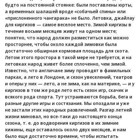
будто на постоянной стоянке: были поставлены юрты,
а временных шалашей вроде «собачьей спины» или
«прислоненного чангарака» не было. Летовка, джайлау
для киргизов — самое веселое место. Зимой киргизы в
течение восьми месяцев живут на одном месте;
понятно, что народ должен разместиться как можно
просторнее, чтобы около каждой зимовки была
достаточно обширная кормовая площадь для скота.
Летом этого простора в такой мере не требуется, и на
летовках народ живет более сплоченно, чем зимой.
Известно, что англичане зиму проводят в фамильных
парках, а лето в Лондоне, и сезон увеселений, театров
и оперы у них — лето, а не зима, как на материке, — и у
киргизов в том же роде лето есть сезон игр, скачек и
всякого рода спорта. Тут устраиваются борьба, бега и
разные другие игры и состязания. Мы опоздали и уже
не застали этих народных развлечений. Разгар летней
жизни миновал, но все-таки до настоящего конца
сезона, т. е. до водворения киргизов в их зимние
хижины, еще оставалось около двух месяцев, и нам
было еще достаточно времени, чтобы испытать