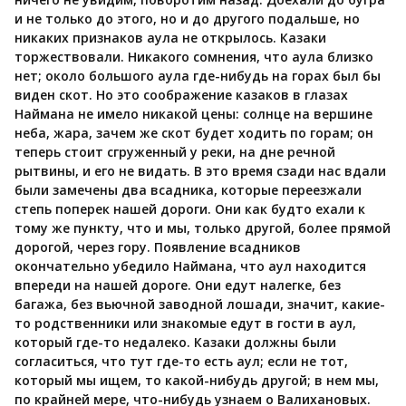
и не только до этого, но и до другого подальше, но
никаких признаков аула не открылось. Казаки
торжествовали. Никакого сомнения, что аула близко
нет; около большого аула где-нибудь на горах был бы
виден скот. Но это соображение казаков в глазах
Наймана не имело никакой цены: солнце на вершине
неба, жара, зачем же скот будет ходить по горам; он
теперь стоит сгруженный у реки, на дне речной
рытвины, и его не видать. В это время сзади нас вдали
были замечены два всадника, которые переезжали
степь поперек нашей дороги. Они как будто ехали к
тому же пункту, что и мы, только другой, более прямой
дорогой, через гору. Появление всадников
окончательно убедило Наймана, что аул находится
впереди на нашей дороге. Они едут налегке, без
багажа, без вьючной заводной лошади, значит, какие-
то родственники или знакомые едут в гости в аул,
который где-то недалеко. Казаки должны были
согласиться, что тут где-то есть аул; если не тот,
который мы ищем, то какой-нибудь другой; в нем мы,
по крайней мере, что-нибудь узнаем о Валихановых.