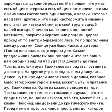
зарождаться духовное родство. Мы поняли, что у нас
есть общие интересы и есть общие противники, что мы
с Найманом составляем один лагерь, а казаки, которые
нас везут, другой, и что надо насторожить внимание,
не станут ли казаки облегчать свой труд в ущерб
нашей выгоде. Сначала мы ехали по волнистой
местности, покрытой березовыми рощами; дорога
проходит то внутри березового леса, то по прогалинам
между рощами. Солнце уже было низко, а до горы
(Токты) оставалось еще версты две. Казаки
предложили ночевать; они говорили, что все равно
нам сегодня вряд ли что удастся доехать до горы
Токты, а поиски аула Валихановых придется оставить
до завтра. На другое утро, голодные, мы двинулись
далее. Тут мы увидели новое колено долины, которое
было загорожено горой; в нем, может быть, и прятался
аул Валихановых. Один из казаков увидел на горе
Токты какие-то темные пятнышки; он думал, что это
бродит скот, но Найман сказал, что это, может быть, и
камни. Наконец, мы доехали до критического пункта.
Перед нами открылось новое пространство, которое