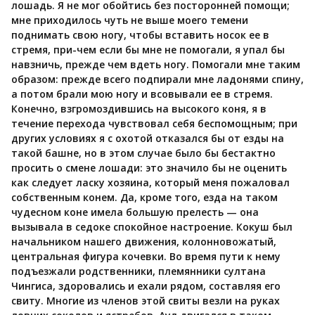
лошадь. Я не мог обойтись без посторонней помощи;
мне приходилось чуть не выше моего темени
поднимать свою ногу, чтобы вставить носок ее в
стремя, при-чем если бы мне не помогали, я упал бы
навзничь, прежде чем вдеть ногу. Помогали мне таким
образом: прежде всего подпирали мне ладонями спину,
а потом брали мою ногу и всовывали ее в стремя.
Конечно, взгромоздившись на высокого коня, я в
течение перехода чувствовал себя беспомощным; при
других условиях я с охотой отказался бы от езды на
такой башне, но в этом случае было бы бестактно
просить о смене лошади: это значило бы не оценить
как следует ласку хозяина, который меня пожаловал
собственным конем. Да, кроме того, езда на таком
чудесном коне имела большую прелесть — она
вызывала в седоке спокойное настроение. Кокуш был
начальником нашего движения, колонновожатый,
центральная фигура кочевки. Во время пути к нему
подъезжали родственники, племянники султана
Чингиса, здоровались и ехали рядом, составляя его
свиту. Многие из членов этой свиты везли на руках