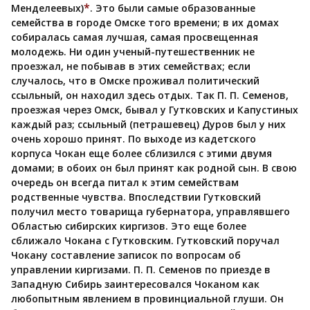
*
Менделеевых)
. Это были самые образованные
семейства в городе Омске того времени; в их домах
собиралась самая лучшая, самая просвещенная
молодежь. Ни один ученый-путешественник не
проезжал, не побывав в этих семействах; если
случалось, что в Омске проживал политический
ссыльный, он находил здесь отдых. Так П. П. Семенов,
проезжая через Омск, бывал у Гутковских и Капустиных
каждый раз; ссыльный (петрашевец) Дуров был у них
очень хорошо принят. По выходе из кадетского
корпуса Чокан еще более сблизился с этими двумя
домами; в обоих он был принят как родной сын. В свою
очередь он всегда питал к этим семействам
родственные чувства. Впоследствии Гутковский
получил место товарища губернатора, управлявшего
Областью сибирских киргизов. Это еще более
сближало Чокана с Гутковским. Гутковский поручал
Чокану составление записок по вопросам об
управлении киргизами. П. П. Семенов по приезде в
Западную Сибирь заинтересовался Чоканом как
любопытным явлением в провинциальной глуши. Он