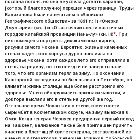
послана погоня, но она не успела догнать караван,
[который благополучно] перешел через границу. Труды
Валиханова были напечатаны в «Записках
Географического общества» за 1861 г.: 1) «Очерки
Джунгарии» (кн. I) и «О состоянии шести восточных
*
городов китайской провинции Нань-лу» (кн. III)
. При
них помещены портреты дикокаменных киргиз,
рисунки самого Чокана. Вероятно, жизнь в каменных
стенах кадетского корпуса дурно повлияла на
здоровье Чокана, хотя каждое лето его отправляли в
степь, на родину, но эти поездки не наверстывали
того, что его организм терял за зиму. По окончании
Кашгарской экспедиции он был вызван в Петербург, но
климат и жизнь столицы еще более расстроили его
здоровье. У него обнаружились признаки чахотки, и
доктора выслали его в степь на другой же год.
Остальное время Чокан жил в степи, в местности
Сырымбет в Кокчетавском округе, на зиму выезжая в
Омск. Когда генерал Черняев предпринял первый поход
на Ташкент, Валиханов также был приглашен принять
участие в блестящей свите генерала, составленной из
ученых и литераторов (Северцев, Южаков, тобольский