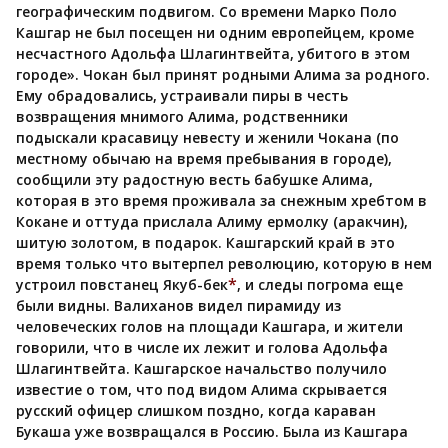
географическим подвигом. Со времени Марко Поло
Кашгар не был посещен ни одним европейцем, кроме
несчастного Адольфа Шлагинтвейта, убитого в этом
городе». Чокан был принят родными Алима за родного.
Ему обрадовались, устраивали пиры в честь
возвращения мнимого Алима, родственники
подыскали красавицу невесту и женили Чокана (по
местному обычаю на время пребывания в городе),
сообщили эту радостную весть бабушке Алима,
которая в это время проживала за снежным хребтом в
Кокане и оттуда прислала Алиму ермолку (аракчин),
шитую золотом, в подарок. Кашгарский край в это
время только что вытерпел революцию, которую в нем
*
устроил повстанец Якуб-бек
, и следы погрома еще
были видны. Валиханов видел пирамиду из
человеческих голов на площади Кашгара, и жители
говорили, что в числе их лежит и голова Адольфа
Шлагинтвейта. Кашгарское начальство получило
известие о том, что под видом Алима скрывается
русский офицер слишком поздно, когда караван
Букаша уже возвращался в Россию. Была из Кашгара