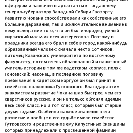
офицером и назначен в адъютанты к тогдашнему
генерал-губернатору Западной Сибири Гасфорту.
Развитию Чокана способствовали как собственные его
большие дарования, так и исключительное внимание к
нему вследствие того, что он был инородец, умный
киргизский мальчик всех интересовал. Поэтому в
праздники всегда его брал к себе в город какой-нибудь
образованный человек; сначала некто Сотников,
питомец Казанского университета по восточному
факультету, потом очень образованный и начитанный
учитель истории в том же кадетском корпусе, поляк
Гонсевский; наконец, в последнюю половину
пребывания в кадетском корпусе он был принят в
семейство полковника Гутковского. Благодаря этим
знакомствам развитие Чокана шло быстрее, чем его
сверстников русских, и он не только обгонял идеями
весь свой класс, но и тот класс, который был старше
двумя годами. Особенно важное значение в его
развитии и вообще в его судьбе имело семейство
Гутковского и родственное ему Капустиных (женщины
которых принадлежали к просвещенной фамилии