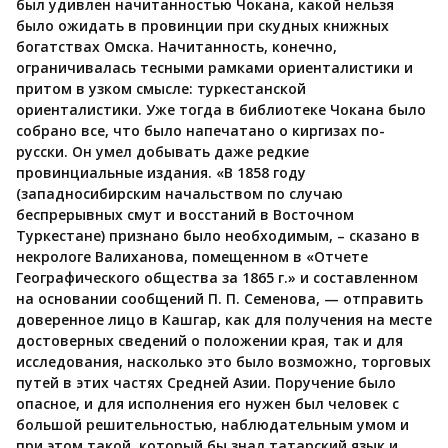
был удивлен начитанностью Чокана, какой нельзя
было ожидать в провинции при скудных книжных
богатствах Омска. Начитанность, конечно,
ограничивалась тесными рамками ориенталистики и
притом в узком смысле: туркестанской
ориенталистики. Уже тогда в библиотеке Чокана было
собрано все, что было напечатано о киргизах по-
русски. Он умел добывать даже редкие
провинциальные издания. «В 1858 году
(западносибирским начальством по случаю
беспрерывных смут и восстаний в Восточном
Туркестане) признано было необходимым, – сказано в
некрологе Валиханова, помещенном в «Отчете
Географического общества за 1865 г.» и составленном
на основании сообщений П. П. Семенова, — отправить
доверенное лицо в Кашгар, как для получения на месте
достоверных сведений о положении края, так и для
исследования, насколько это было возможно, торговых
путей в этих частях Средней Азии. Поручение было
опасное, и для исполнения его нужен был человек с
большой решительностью, наблюдательным умом и
при этом такой, который бы знал татарский язык и