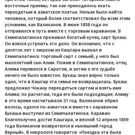
восточные приемы, так как приходилось ехать
переодетым в азиатское платье. Нельзя было найти
человека, который более соответствовал бы всем этим
условиям, как Валиханов. В июне 1858 года он
отправился в путь вместе с торговым караваном. В
Семипалатинске проживал богатый купец сарт Букаш.
Он взялся устроить это дело. Он вспомнил, что с
десяток лет с лишком из Кашгара выехал в
Семипалатинск торговый сарт с семьей, у него был
малолетний сын Алим. Пожив в Семипалатинске, отец
Алима перевелся в Саратов, и затем о его судьбе
ничего не было известно. Букаш знал верно только
одно, что в Кашгар эта семья не возвращалась. Букаш
предложил Чокану переодеться сартом и взять имя
Алима; по расчетам, года его были подходящие; Алиму
в это время насчитывали 21 год. Валиханов обрил
волосы, оделся по-азиатски и вместе с караваном
Букаша выступил из Семипалатинска. Караван
благополучно достиг Кашгара, и весной 12 апреля 1859
года Валиханов возвратился в нынешний город
Верный». В некрологе говорится: «Поездка эта была