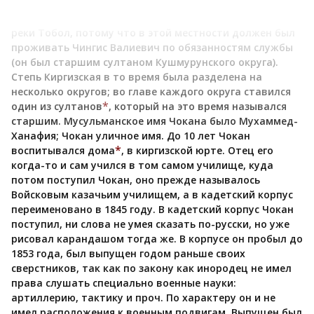
собственностью Чингиса. Впрочем, Чокан родился не
тут, а в местности Кушмурун, находящейся в вершинах
реки Тобол, потому что в этой местности должен был
проживать Чингис Валиевич по обязанностям службы
(он был старшим султаном Кушмурунского округа).
Степь Киргизская в то время была разделена на
несколько округов; во главе каждого округа ставился
*
один из султанов
, который на это время назывался
старшим. Мусульманское имя Чокана было Мухаммед-
Ханафия; Чокан уличное имя. До 10 лет Чокан
*
воспитывался дома
, в киргизской юрте. Отец его
когда-то и сам учился в том самом училище, куда
потом поступил Чокан, оно прежде называлось
Войсковым казачьим училищем, а в кадетский корпус
переименовано в 1845 году. В кадетский корпус Чокан
поступил, ни слова не умея сказать по-русски, но уже
рисовал карандашом тогда же. В корпусе он пробыл до
1853 года, был выпущен годом раньше своих
сверстников, так как по закону как инородец не имел
права слушать специально военные науки:
артиллерию, тактику и проч. По характеру он и не
имел расположения к военным подвигам. Выпущен был