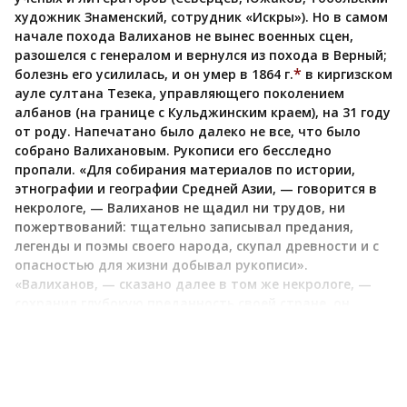
художник Знаменский, сотрудник «Искры»). Но в самом
начале похода Валиханов не вынес военных сцен,
разошелся с генералом и вернулся из похода в Верный;
*
болезнь его усилилась, и он умер в 1864 г.
в киргизском
ауле султана Тезека, управляющего поколением
албанов (на границе с Кульджинским краем), на 31 году
от роду. Напечатано было далеко не все, что было
собрано Валихановым. Рукописи его бесследно
пропали. «Для собирания материалов по истории,
этнографии и географии Средней Азии, — говорится в
некрологе, — Валиханов не щадил ни трудов, ни
пожертвований: тщательно записывал предания,
легенды и поэмы своего народа, скупал древности и с
опасностью для жизни добывал рукописи».
«Валиханов, — сказано далее в том же некрологе, —
сохранил глубокую преданность своей стране, он
любил киргизскую жизнь, но вместе с тем умел высоко
ценить западную цивилизацию под покровительством
России». Сказано официальным слогом, но в самом
деле по своим умственным симпатиям и направлению
Чокан был русским западником. Он искренне любил