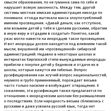
смысле образования, по не гуманна сама по себе и
нарушает всякую законность. Между тем, другой
системы местная земская администрация никогда по
понимала: отсюда вытекала масса злоупотреблений
именем просвещения. «Давай деньги, как отступное,
или возьмем детей у тебя и сделаем русскими, обратим
в иную веру и отдадим в солдаты!» Понятно, какой
ужас могло навести на инородцев такое просвещение.
И вот инородцы доселе находятся под влиянием такой
мысли, внушенной им «просвещенной» сибирской
администрацией. Недавно в некоторых школах и
интернатах Киргизской степи вынуждаемые инородцы
прибегли к покупке детей у бедняков и отдаче их в
школы, которые кажутся им гибелью. Вопрос
русифицирования как жгучий вопрос национальностей,
неумело и грубо применяемый, порождает весьма
часто только насилие и возбуждает отвращение. К
сожалению, эта русификация также предлагается по
отношению к инородческим школам без размышления
о последствиях. Если народность весьма сблизилась с
русскими и даже усвоила русский язык, тогда нет