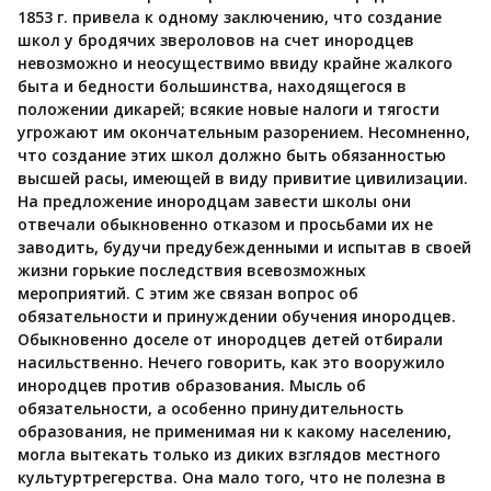
1853 г. привела к одному заключению, что создание
школ у бродячих звероловов на счет инородцев
невозможно и неосуществимо ввиду крайне жалкого
быта и бедности большинства, находящегося в
положении дикарей; всякие новые налоги и тягости
угрожают им окончательным разорением. Несомненно,
что создание этих школ должно быть обязанностью
высшей расы, имеющей в виду привитие цивилизации.
На предложение инородцам завести школы они
отвечали обыкновенно отказом и просьбами их не
заводить, будучи предубежденными и испытав в своей
жизни горькие последствия всевозможных
мероприятий. С этим же связан вопрос об
обязательности и принуждении обучения инородцев.
Обыкновенно доселе от инородцев детей отбирали
насильственно. Нечего говорить, как это вооружило
инородцев против образования. Мысль об
обязательности, а особенно принудительность
образования, не применимая ни к какому населению,
могла вытекать только из диких взглядов местного
культуртрегерства. Она мало того, что не полезна в