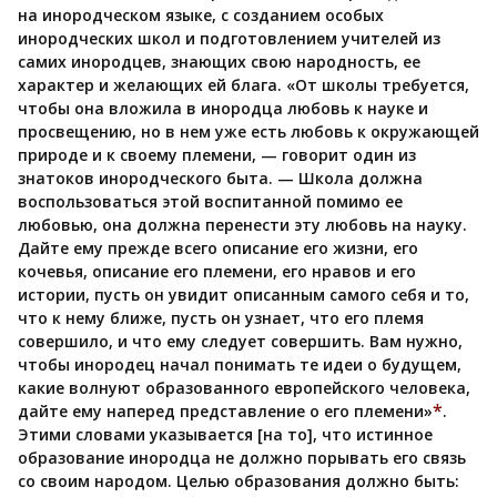
на инородческом языке, с созданием особых
инородческих школ и подготовлением учителей из
самих инородцев, знающих свою народность, ее
характер и желающих ей блага. «От школы требуется,
чтобы она вложила в инородца любовь к науке и
просвещению, но в нем уже есть любовь к окружающей
природе и к своему племени, — говорит один из
знатоков инородческого быта. — Школа должна
воспользоваться этой воспитанной помимо ее
любовью, она должна перенести эту любовь на науку.
Дайте ему прежде всего описание его жизни, его
кочевья, описание его племени, его нравов и его
истории, пусть он увидит описанным самого себя и то,
что к нему ближе, пусть он узнает, что его племя
совершило, и что ему следует совершить. Вам нужно,
чтобы инородец начал понимать те идеи о будущем,
какие волнуют образованного европейского человека,
*
дайте ему наперед представление о его племени»
.
Этими словами указывается [на то], что истинное
образование инородца не должно порывать его связь
со своим народом. Целью образования должно быть: