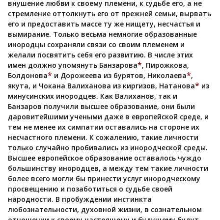
внушение любви к своему племени, к судьбе его, а не
стремление оттолкнуть его от прежней семьи, вырвать
его и предоставить массе ту же нищету, несчастья и
вымирание. Только весьма немногие образованные
инородцы сохраняли связи со своим племенем и
желали посвятить себя его развитию. В числе этих
*
имен должно упомянуть Банзарова
, Пирожкова,
*
*
Болдонова
и Дорожеева из бурятов, Николаева
,
*
якута, и Чокана Валиханова из киргизов, Натанова
из
минусинских инородцев. Как Валиханов, так и
Банзаров получили высшее образование, они были
даровитейшими учеными даже в европейской среде, и
тем не менее их симпатии оставались на стороне их
несчастного племени. К сожалению, такие личности
только случайно пробивались из инородческой среды.
Высшее европейское образование оставалось чуждо
большинству инородцев, а между тем такие личности
более всего могли бы принести услуг инородческому
просвещению и позаботиться о судьбе своей
народности. В пробуждении инстинкта
любознательности, духовной жизни, в сознательном
отношении к своему настоящему и будущему будут