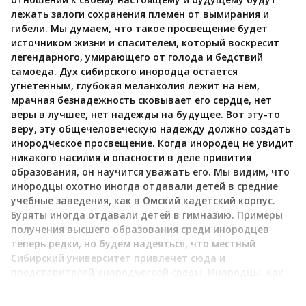
лежать залоги сохранения племен от вымирания и
гибели. Мы думаем, что такое просвещение будет
источником жизни и спасителем, который воскресит
легендарного, умирающего от голода и бедствий
самоеда. Дух сибирского инородца остается
угнетенным, глубокая меланхолия лежит на нем,
мрачная безнадежность сковывает его сердце, нет
веры в лучшее, нет надежды на будущее. Вот эту-то
веру, эту общечеловеческую надежду должно создать
инородческое просвещение. Когда инородец не увидит
никакого насилия и опасности в деле привития
образования, он научится уважать его. Мы видим, что
инородцы охотно иногда отдавали детей в средние
учебные заведения, как в Омский кадетский корпус.
Буряты иногда отдавали детей в гимназию. Примеры
получения высшего образования среди инородцев
теперь редки, но будем надеяться, что местный
Сибирский университет привлечет сюда и
представителей инородческой среды. Инородцы, как
Дорджи Банзаров, Валиханов, ныне Катанов оказали
уже услугу русской науке. Не забыв свой язык, они