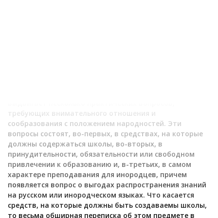
Книга Н. М. Ядринцева
Вопрос об образовании инородцев с первого раза
выдвигает несколько практических вопросов,
требующих внимательного отношения и
сообразования с положением народностей. Эти
вопросы состоят, во-первых, в средствах, на которые
должны содержаться школы, во-вторых, в
принудительности, обязательности или свободном
привлечении к образованию и, в-третьих, в самом
характере преподавания для инородцев, причем
появляется вопрос о выгодах распространения знаний
на русском или инородческом языках. Что касается
средств, на которые должны быть создаваемы школы,
то весьма обширная переписка об этом предмете в