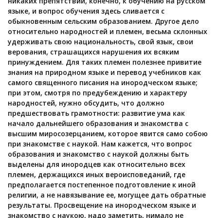
никаких препятствий, конечно, к обучению на русском
языке, и вопрос обучения здесь сливается с
обыкновенным сельским образованием. Другое дело
относительно народностей и племен, весьма склонных
удерживать свою национальность, свой язык, свои
верования, страшащихся нарушения их всяким
принуждением. Для таких племен полезнее привитие
знания на природном языке и перевод учебников как
самого священного писания на инородческом языке;
при этом, смотря по предубеждению и характеру
народностей, нужно обсудить, что должно
предшествовать грамотности: развитие ума как
начало дальнейшего образования и знакомства с
высшим миросозерцанием, которое явится само собою
при знакомстве с наукой. Нам кажется, что вопрос
образования и знакомство с наукой должны быть
выделены для инородцев как относительно всех
племен, держащихся иных вероисповеданий, где
предполагается постепенное подготовление к иной
религии, а не навязывание ее, могущее дать обратные
результаты. Просвещение на инородческом языке и
знакомство с наукою, надо заметить, нимало не