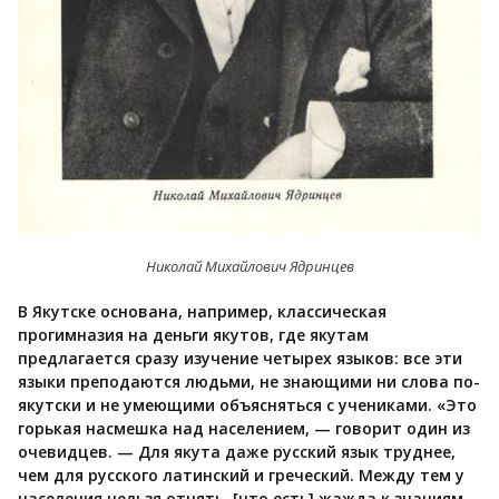
Николай Михайлович Ядринцев
В Якутске основана, например, классическая
прогимназия на деньги якутов, где якутам
предлагается сразу изучение четырех языков: все эти
языки преподаются людьми, не знающими ни слова по-
якутски и не умеющими объясняться с учениками. «Это
горькая насмешка над населением, — говорит один из
очевидцев. — Для якута даже русский язык труднее,
чем для русского латинский и греческий. Между тем у
населения нельзя отнять, [что есть] жажда к знаниям,