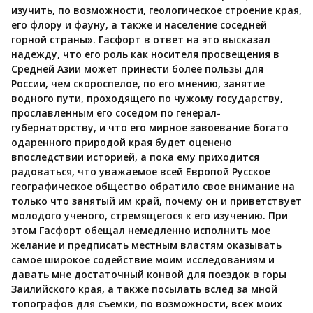
изучить, по возможности, геологическое строение края,
его флору и фауну, а также и население соседней
горной страны». Гасфорт в ответ на это высказал
надежду, что его роль как носителя просвещения в
Средней Азии может принести более пользы для
России, чем скороспелое, по его мнению, занятие
водного пути, проходящего по чужому государству,
прославленным его соседом по генерал-
губернаторству, и что его мирное завоевание богато
одаренного природой края будет оценено
впоследствии историей, а пока ему приходится
радоваться, что уважаемое всей Европой Русское
географическое общество обратило свое внимание на
только что занятый им край, почему он и приветствует
молодого ученого, стремящегося к его изучению. При
этом Гасфорт обещал немедленно исполнить мое
желание и предписать местным властям оказывать
самое широкое содействие моим исследованиям и
давать мне достаточный конвой для поездок в горы
Заилийского края, а также посылать вслед за мной
топографов для съемки, по возможности, всех моих