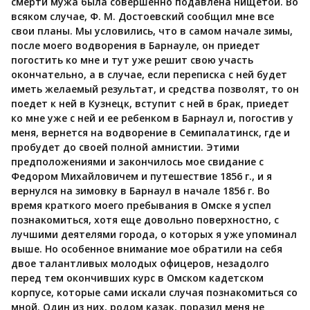
смерти мужа была совершенно подавлена нищетой. Во
всяком случае, Ф. М. Достоевский сообщил мне все
свои планы. Мы условились, что в самом начале зимы,
после моего водворения в Барнауле, он приедет
погостить ко мне и тут уже решит свою участь
окончательно, а в случае, если переписка с ней будет
иметь желаемый результат, и средства позволят, то он
поедет к ней в Кузнецк, вступит с ней в брак, приедет
ко мне уже с ней и ее ребенком в Барнаул и, погостив у
меня, вернется на водворение в Семипалатинск, где и
пробудет до своей полной амнистии. Этими
предположениями и закончилось мое свидание с
Федором Михайловичем и путешествие 1856 г., и я
вернулся на зимовку в Барнаул в начале 1856 г. Во
время краткого моего пребывания в Омске я успел
познакомиться, хотя еще довольно поверхностно, с
лучшими деятелями города, о которых я уже упоминал
выше. Но особенное внимание мое обратили на себя
двое талантливых молодых офицеров, незадолго
перед тем окончивших курс в Омском кадетском
корпусе, которые сами искали случая познакомиться со
мной. Один из них, родом казак, поразил меня не