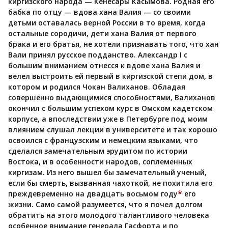
киргизского народа — Кенесары Касымова. Родная его
бабка по отцу — вдова хана Валия — со своими
детьми оставалась верной России в то время, когда
остальные сородичи, дети хана Валия от первого
брака и его братья, не хотели признавать того, что хан
Вали принял русское подданство. Александр I с
большим вниманием отнесся к вдове хана Валия и
велел выстроить ей первый в киргизской степи дом, в
котором и родился Чокан Валиханов. Обладая
совершенно выдающимися способностями, Валиханов
окончил с большим успехом курс в Омском кадетском
корпусе, а впоследствии уже в Петербурге под моим
влиянием слушал лекции в университете и так хорошо
освоился с французским и немецким языками, что
сделался замечательным эрудитом по истории
Востока, и в особенности народов, соплеменных
киргизам. Из него вышел бы замечательный ученый,
если бы смерть, вызванная чахоткой, не похитила его
*
преждевременно на двадцать восьмом году
его
жизни. Само самой разумеется, что я почел долгом
обратить на этого молодого талантливого человека
особенное внимание генерала Гасфорта и по