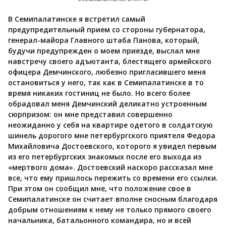
В Семипалатинске я встретил самый
предупредительный прием со стороны губернатора,
генерал-майора Главного штаба Панова, который,
будучи предупрежден о моем приезде, выслал мне
навстречу своего адъютанта, блестящего армейского
офицера Демчинского, любезно пригласившего меня
остановиться у него, так как в Семипалатинске в то
время никаких гостиниц не было. Но всего более
обрадовал меня Демчинский деликатно устроенным
сюрпризом: он мне представил совершенно
неожиданно у себя на квартире одетого в солдатскую
шинель дорогого мне петербургского приятеля Федора
Михайловича Достоевского, которого я увидел первым
из его петербургских знакомых после его выхода из
«мертвого дома». Достоевский наскоро рассказал мне
все, что ему пришлось пережить со времени его ссылки.
При этом он сообщил мне, что положение свое в
Семипалатинске он считает вполне сносным благодаря
добрым отношениям к нему не только прямого своего
начальника, батальонного командира, но и всей