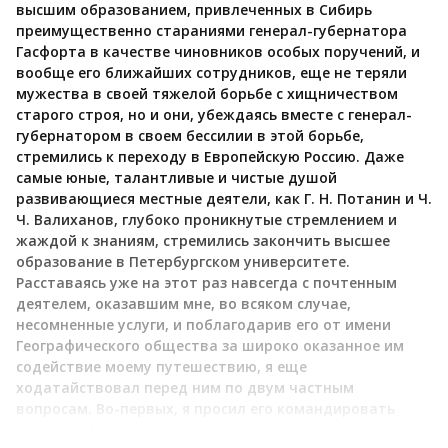
высшим образованием, привлеченных в Сибирь
преимущественно стараниями генерал-губернатора
Гасфорта в качестве чиновников особых поручений, и
вообще его ближайших сотрудников, еще не теряли
мужества в своей тяжелой борьбе с хищничеством
старого строя, но и они, убеждаясь вместе с генерал-
губернатором в своем бессилии в этой борьбе,
стремились к переходу в Европейскую Россию. Даже
самые юные, талантливые и чистые душой
развивающиеся местные деятели, как Г. Н. Потанин и Ч.
Ч. Валиханов, глубоко проникнутые стремлением и
жаждой к знаниям, стремились закончить высшее
образование в Петербургском университете.
Расставаясь уже на этот раз навсегда с почтенным
деятелем, оказавшим мне, во всяком случае,
несомненные услуги, и поблагодарив его от имени
Географического общества за широко оказанное им
содействие моему путешествию, я еще
ходатайствовал перед ним по двум частным
вопросам. Во-первых, я просил его командировать
поручика Чокана Валиханова переодетым в его