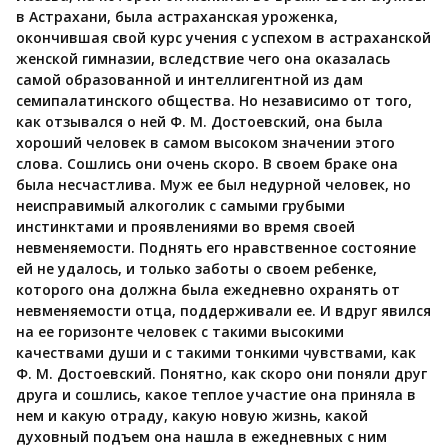
в Астрахани, была астраханская уроженка,
окончившая свой курс учения с успехом в астраханской
женской гимназии, вследствие чего она оказалась
самой образованной и интеллигентной из дам
семипалатинского общества. Но независимо от того,
как отзывался о ней Ф. М. Достоевский, она была
хороший человек в самом высоком значении этого
слова. Сошлись они очень скоро. В своем браке она
была несчастлива. Муж ее был недурной человек, но
неисправимый алкоголик с самыми грубыми
инстинктами и проявлениями во время своей
невменяемости. Поднять его нравственное состояние
ей не удалось, и только заботы о своем ребенке,
которого она должна была ежедневно охранять от
невменяемости отца, поддерживали ее. И вдруг явился
на ее горизонте человек с такими высокими
качествами души и с такими тонкими чувствами, как
Ф. М. Достоевский. Понятно, как скоро они поняли друг
друга и сошлись, какое теплое участие она приняла в
нем и какую отраду, какую новую жизнь, какой
духовный подъем она нашла в ежедневных с ним