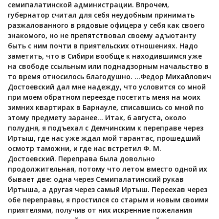
семипалатинской администрации. Впрочем,
губернатор считал для себя неудобным принимать
разжалованного в рядовые офицера у себя как своего
знакомого, но не препятствовал своему адъютанту
быть с ним почти в приятельских отношениях. Надо
заметить, что в Сибири вообще к находившимся уже
на свободе ссыльным или поднадзорным начальство в
то время относилось благодушно. …Федор Михайлович
Достоевский дал мне надежду, что условится со мной
при моем обратном переезде посетить меня на моих
зимних квартирах в Барнауле, списавшись со мной по
этому предмету заранее… Итак, 6 августа, около
полудня, я подъехал с Демчинским к переправе через
Иртыш, где нас уже ждал мой тарантас, прошедший
осмотр таможни, и где нас встретил Ф. М.
Достоевский. Переправа была довольно
продолжительная, потому что летом вместо одной их
бывает две: одна через Семипалатинский рукав
Иртыша, а другая через самый Иртыш. Переехав через
обе переправы, я простился со старым и новым своими
приятелями, получив от них искренние пожелания