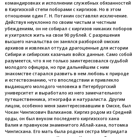
командировках и исполнении служебных обязанностей
в Киргизской степи поборами с киргизов. Но в этом
отношении один Г. Н. Потанин составлял исключение.
Действуя неуклонно по своим чистым и честным
убеждениям, он не собирал с киргизов никаких поборов
и ухитрялся жить на свои 90 рублей. С разрешения
высшего начальства он занялся разборкой омских
архивов и извлекал оттуда драгоценные для истории
Сибири и сибирских казачьих войск данные. Само собой
разумеется, что я не только заинтересовался судьбой
молодого офицера, но при дальнейшем с ним
знакомстве старался развить в нем любовь к природе
и естествознанию, что впоследствии и привлекло
выдающего молодого человека в Петербургский
университет и выработало из него замечательного
путешественника, этнографа и натуралиста. Другим
лицом, особенно меня заинтересовавшим в Омске, был
Чокан Чингисович Валиханов. Киргиз родом из Средней
орды, он был внуком последнего киргизского хана
Валия и правнуком знаменитого Аблай-хана, потомка
Чингисхана. Его мать была родная сестра Митридата