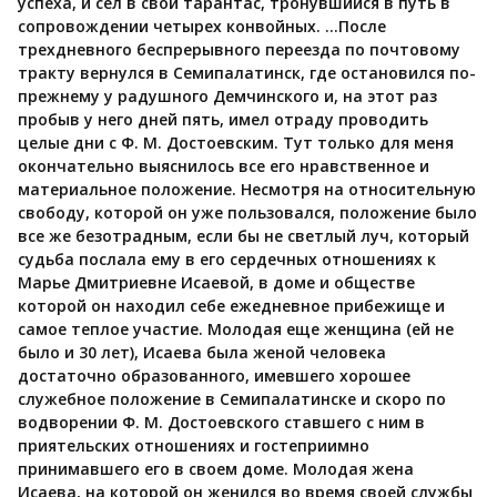
успеха, и сел в свой тарантас, тронувшийся в путь в
сопровождении четырех конвойных. …После
трехдневного беспрерывного переезда по почтовому
тракту вернулся в Семипалатинск, где остановился по-
прежнему у радушного Демчинского и, на этот раз
пробыв у него дней пять, имел отраду проводить
целые дни с Ф. М. Достоевским. Тут только для меня
окончательно выяснилось все его нравственное и
материальное положение. Несмотря на относительную
свободу, которой он уже пользовался, положение было
все же безотрадным, если бы не светлый луч, который
судьба послала ему в его сердечных отношениях к
Марье Дмитриевне Исаевой, в доме и обществе
которой он находил себе ежедневное прибежище и
самое теплое участие. Молодая еще женщина (ей не
было и 30 лет), Исаева была женой человека
достаточно образованного, имевшего хорошее
служебное положение в Семипалатинске и скоро по
водворении Ф. М. Достоевского ставшего с ним в
приятельских отношениях и гостеприимно
принимавшего его в своем доме. Молодая жена
Исаева, на которой он женился во время своей службы