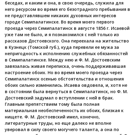
беседах, и каким и она, в свою очередь, служила для
него ресурсом во время его безотрадного пребывания в
не представлявшем никаких духовных интересов
городе Семипалатинске. Во время моего первого
проезда через Семипалатинск в августе 1856 г. Исаевой
уже там не было, и я познакомился с ней только из
рассказов Достоевского. Она переехала на жительство
в Кузнецк (Томской губ.), куда перевели ее мужа за
непригодность к исполнению служебных обязанностей
в Семипалатинске. Между нею и Ф. М. Достоевским
завязалась живая переписка, очень поддерживавшая
настроение обоих. Но во время моего проезда через
Семипалатинск осенью обстоятельства и отношения
обоих сильно изменились. Исаева овдовела, и, хотя не
в состоянии была вернуться в Семипалатинск, но Ф. М.
Достоевский задумал о вступлении с ней в брак.
Главным препятствием тому была полная
материальная необеспеченность их обоих, близкая к
нищете. Ф. М. Достоевский имел, конечно,
литературные труды, но еще далеко не вполне
уверовал в силу своего могучего таланта, а она по