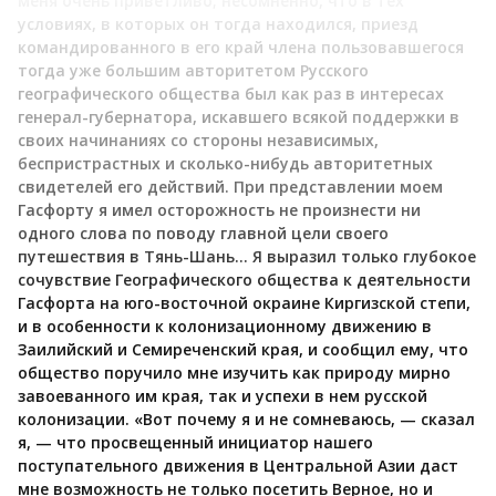
меня очень приветливо; несомненно, что в тех
условиях, в которых он тогда находился, приезд
командированного в его край члена пользовавшегося
тогда уже большим авторитетом Русского
географического общества был как раз в интересах
генерал-губернатора, искавшего всякой поддержки в
своих начинаниях со стороны независимых,
беспристрастных и сколько-нибудь авторитетных
свидетелей его действий. При представлении моем
Гасфорту я имел осторожность не произнести ни
одного слова по поводу главной цели своего
путешествия в Тянь-Шань… Я выразил только глубокое
сочувствие Географического общества к деятельности
Гасфорта на юго-восточной окраине Киргизской степи,
и в особенности к колонизационному движению в
Заилийский и Семиреченский края, и сообщил ему, что
общество поручило мне изучить как природу мирно
завоеванного им края, так и успехи в нем русской
колонизации. «Вот почему я и не сомневаюсь, — сказал
я, — что просвещенный инициатор нашего
поступательного движения в Центральной Азии даст
мне возможность не только посетить Верное, но и