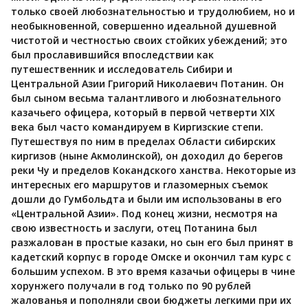
только своей любознательностью и трудолюбием, но и
необыкновенной, совершенно идеальной душевной
чистотой и честностью своих стойких убеждений; это
был прославившийся впоследствии как
путешественник и исследователь Сибири и
Центральной Азии Григорий Николаевич Потанин. Он
был сыном весьма талантливого и любознательного
казачьего офицера, который в первой четверти XIX
века был часто командируем в Киргизские степи.
Путешествуя по ним в пределах Области сибирских
киргизов (ныне Акмолинской), он доходил до берегов
реки Чу и пределов Кокандского ханства. Некоторые из
интересных его маршрутов и глазомерных съемок
дошли до Гумбольдта и были им использованы в его
«Центральной Азии». Под конец жизни, несмотря на
свою известность и заслуги, отец Потанина был
разжалован в простые казаки, но сын его был принят в
кадетский корпус в городе Омске и окончил там курс с
большим успехом. В это время казачьи офицеры в чине
хорунжего получали в год только по 90 рублей
жалованья и пополняли свои бюджеты легкими при их