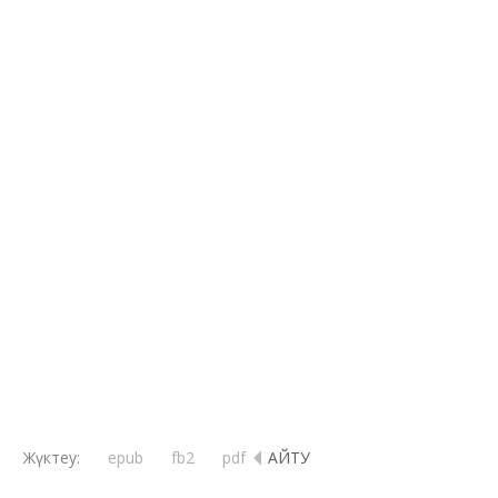
Shoqan – П. П. Семенов-Тян-Шанский. Встречи
в Западной Сибири
Жүктеу:
epub
fb2
pdf
ҚАЙТУ