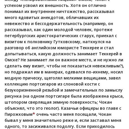
успехом усвоил их внешность. Хотя он отлично
понимал их внутреннее ничтожество, рассказывал
много ядовитых анекдотов, обличавших их
невежество и бессодержательность (например, он
рассказывал, как один молодой человек, протеже
петербургских аристократических старух, приехал с
визитом к полковнику Гутковскому, наткнулся на
разговор об английском юмористе Теккерее и стал
допытываться, какую должность занимает Теккерей в
Омске? Не занимает ли он важное место, и не нужно ли
сделать ему визит, чтобы не показаться невежливым?),
но подражал им в манерах, одевался по-ихнему, носил
модную прическу, щеголял мелкими вещицами, завел
коллекцию портсигаров из слоновой кости с
безукоризненной резьбой и замечательных по замыслу
рисунка (на одном портсигаре была изображена крыса,
штопором сверлящая земную поверхность; Чокан
объяснял, что это геолог). Казачьи офицеры во главе с
*
Пирожковым
очень часто меня посещали, Чокан
бывал у меня значительно реже и, если заставал меня
одного, то засиживался подолгу. Если приходилось