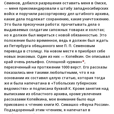
Семенов, добился разрешения оставить меня в Омске,
— меня прикомандировали к штабу западносибирских
войск и поручили рассортировку дел штабного архива,
какие дела подлежат сохранению, какие уничтожению.
Это была прескучная работа: прочитывать дела о
выдаваемых солдатам сапожных товарах и холстах;
но я должен был мириться с новой обязанностью. Это
положение было временное, ведь я должен был ждать
из Петербурга обещанного мне П. П. Семеновым
перевода в столицу. На новом месте я приобрел себе
новых знакомых. Один из них — Копейкин. Он описывал
*
край очень рельефно. Сплошной «урман»
,
пересеченный на протяжении 1000 верст. Его рассказы
показались мне такими любопытными, что я на
основании их составил целую статью, которая тогда
же и была напечатана в «Тобольских губернских
ведомостях» и подписана буквой К. Кроме занятия над
выписками из областного архива, кроме увлечения
рассказами Копейкина, мое внимание было еще
приковано к чтению книги Ю. Симашко «Фауна России».
Подзадоренный этим чтением, я напечатал в