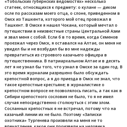
«Тобольских губернских ведомостях» несколько
статеек, относящихся к предмету: о кулане — диком
осле по рассказам моего отца, о слоне, приведенном в
Омск из Ташкента, которого мой отец провожал в
Ташкент. В Омске я нашел Чокана, который мечтал о
путешествии в неизвестные страны Центральной Азии
и звал меня с собой. Если б в то время, когда Семенов
проезжал через Омск, я оставался на Алтае, он меня не
увидел бы и не возбудил бы во мне надежды
превратиться из строевого казачьего офицера в
путешественника. В патриархальном Алтае и в десять
лет я не узнал бы того, что узнал в Омске за один год. В
это время журналам разрешено было обсуждать
крепостной вопрос, а я до приезда в Омск не знал, что
такое крепостные крестьяне; в журналистике о
крепостном вопросе не позволялось писать, а так как в
Сибири крепостного сословия не было, то я не имел
случая непосредственно столкнуться с этим злом.
Сосланных крепостных я не встречал, потому что на
казачьей линии их не было. Поэтому «Записки
охотника» Тургенева произвели на меня не то
впечатление, какое они произвели на человека,