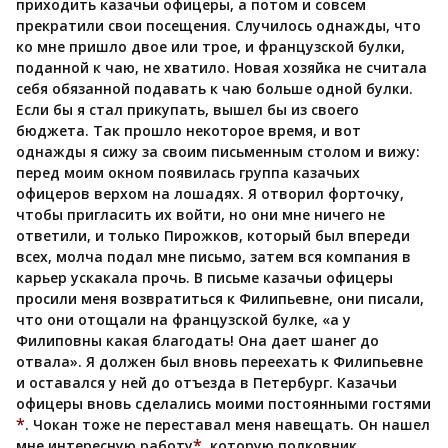
приходить казачьи офицеры, а потом и совсем
прекратили свои посещения. Случилось однажды, что
ко мне пришло двое или трое, и французской булки,
поданной к чаю, не хватило. Новая хозяйка не считала
себя обязанной подавать к чаю больше одной булки.
Если бы я стал прикупать, вышел бы из своего
бюджета. Так прошло некоторое время, и вот
однажды я сижу за своим письменным столом и вижу:
перед моим окном появилась группа казачьих
офицеров верхом на лошадях. Я отворил форточку,
чтобы пригласить их войти, но они мне ничего не
ответили, и только Пирожков, который был впереди
всех, молча подал мне письмо, затем вся компания в
карьер ускакала прочь. В письме казачьи офицеры
просили меня возвратиться к Филипьевне, они писали,
что они отощали на французской булке, «а у
Филиповны какая благодать! Она дает шанег до
отвала». Я должен был вновь переехать к Филипьевне
и оставался у ней до отъезда в Петербург. Казачьи
офицеры вновь сделались моими постоянными гостями
*
. Чокан тоже не переставал меня навещать. Он нашел
*
мне интересную работу
, которую полковник