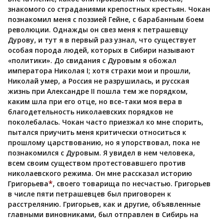
знакомого со страданиями крепостных крестьян. Чокан
познакомил меня с поэзией Гейне, с барабанным боем
революции. Однажды он свез меня к петрашевцу
Дурову, и тут я в первый раз узнал, что существует
особая порода людей, которых в Сибири называют
«политики». До свидания с Дуровым я обожал
императора Николая I; хотя страхи мои и прошли,
Николай умер, а Россия не разрушилась, и русская
жизнь при Александре II пошла тем же порядком,
каким шла при его отце, но все-таки моя вера в
благодетельность николаевских порядков не
поколебалась. Чокан часто приезжал ко мне спорить,
пытался приучить меня критически относиться к
прошлому царствованию, но я упорствовал, пока не
познакомился с Дуровым. Я увидел в нем человека,
всем своим существом протестовавшего против
николаевского режима. Он мне рассказал историю
*
Григорьева
, своего товарища по несчастью. Григорьев
в числе пяти петрашевцев был приговорен к
расстрелянию. Григорьев, как и другие, объявленные
главными виновниками, был отправлен в Сибирь на