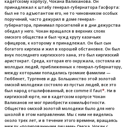
кадетскому корпусу, Чокана Валиханова. Он
принадлежал к штабу генерал-губернатора Гасфорта:
был не то адъютантом его, не то чиновником особых
поручений, часто дежурил в доме генерал-
губернатора, принимал просителей и в дни дежурства
обедал у него. Чокан вращался в верхних слоях
омского общества и был чужд кругу казачьих
офицеров, к которому я принадлежал. Он был сын
богатого киргиза и жил в хорошей обстановке. Он был
внук последнего киргизского хана, это был киргизский
аристократ. Среда, которая его окружала, состояла из
молодых людей, приближенных к генерал-губернатору,
между которыми попадались громкие фамилии —
Гюббенет, Тургенев и др. Большинство этой золотой
омской молодежи состояло из пустых людей, все это
*
был народ отшлифованный, все comme il faut
. Ни в
киргизской юрте, ни в кадетском корпусе Чокан
Валиханов не мог приобрести комильфотности.
Общество омской золотой молодежи было для него
школой в этом направлении. Мы с ним не виделись
около трех лет, и в течение этого времени, вращаясь
между «полированными лицами» Омска, Чокан с