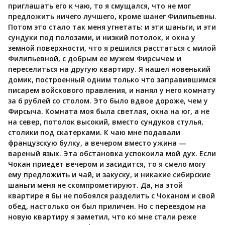
приглашать его к чаю, то я смущался, что не мог
предложить ничего лучшего, кроме шанег Филипьевны.
Потом это стало так меня угнетать: и эти шаньги, и эти
сундуки под полозами, и низкий потолок, и окна у
земной поверхности, что я решился расстаться с милой
Филипьевной, с добрым ее мужем Фирсычем и
переселиться на другую квартиру. Я нашел новенький
домик, построенный одним только что заправившимся
писарем войскового правления, и нанял у него комнату
за 6 рублей со столом. Это было вдвое дороже, чем у
Фирсыча. Комната моя была светлая, окна на юг, а не
на север, потолок высокий, вместо сундуков стулья,
столики под скатерками. К чаю мне подавали
французскую булку, а вечером вместо ужина —
вареный язык. Эта обстановка успокоила мой дух. Если
Чокан приедет вечером и засидится, то я смело могу
ему предложить и чай, и закуску, и никакие сибирские
шаньги меня не скомпрометируют. Да, на этой
квартире я бы не побоялся разделить с Чоканом и свой
обед, настолько он был приличен. Но с переездом на
новую квартиру я заметил, что ко мне стали реже