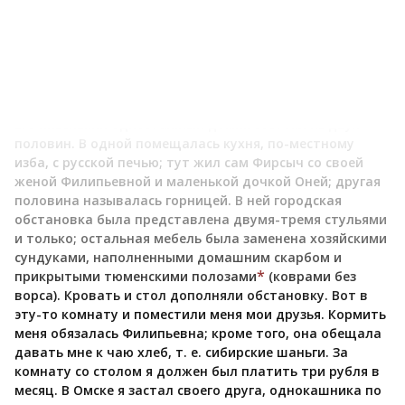
интеллигентных людей, там больше книг; кабинетные
разговоры интереснее, развлечения поучительнее. Мои
друзья, казачьи офицеры одного со мной выпуска,
которых я разыскал в первую голову, нашли мне
удобную квартиру в казачьем форштадте, у казака
Бердникова, которого офицеры звали чаще Фирсычем.
Его низенький одноэтажный домик состоял из двух
половин. В одной помещалась кухня, по-местному
изба, с русской печью; тут жил сам Фирсыч со своей
женой Филипьевной и маленькой дочкой Оней; другая
половина называлась горницей. В ней городская
обстановка была представлена двумя-тремя стульями
и только; остальная мебель была заменена хозяйскими
сундуками, наполненными домашним скарбом и
*
прикрытыми тюменскими полозами
(коврами без
ворса). Кровать и стол дополняли обстановку. Вот в
эту-то комнату и поместили меня мои друзья. Кормить
меня обязалась Филипьевна; кроме того, она обещала
давать мне к чаю хлеб, т. е. сибирские шаньги. За
комнату со столом я должен был платить три рубля в
месяц. В Омске я застал своего друга, однокашника по