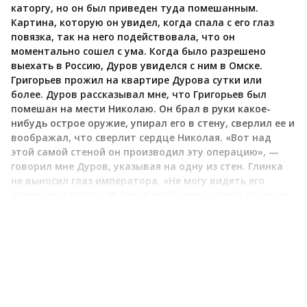
каторгу, но он был приведен туда помешанным.
Картина, которую он увидел, когда спала с его глаз
повязка, так на него подействовала, что он
моментально сошел с ума. Когда было разрешено
выехать в Россию, Дуров увиделся с ним в Омске.
Григорьев прожил на квартире Дурова сутки или
более. Дуров рассказывал мне, что Григорьев был
помешан на мести Николаю. Он брал в руки какое-
нибудь острое оружие, упирал его в стену, сверлил ее и
воображал, что сверлит сердце Николая. «Вот над
этой самой стеной он производил эту операцию», —
говорил мне Дуров, указывая на одну из стен. Глинка
не выносил глаз императора. «Не могу видеть его
оловянные глаза». И Дуров прибавил к этому рассказу,
будто бы, завидев императора вдали на улице,
сворачивал в ближайший переулок, чтобы не
встретиться с «оловянными глазами». Чокан немало
вечеров употребил, немало крови потратил на то,
чтобы обратить меня в свою веру, а Дуров в один
вечер совершил со мной метаморфозу; его речи были
внушительны, потому что исходили от человека,