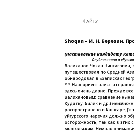
ҚАЙТУ
Shoqan – И. Н. Березин. 
(Наставление кандидату Кат
Опубликовано в «Русском
Валиханов Чокан Чингисович, о
путешествовал по Средней Азии
обнародовал в «Записках Геогр
* * Наш ориенталист отправля
здесь очень давно. Прежде вс
Валихановым: сравнение нынеш
Кудатку-билик и др.) неизбеж
распространено в Кашгаре, [к 
уйгурского наречия должно об
осторожность, так как в этих
монгольским. Немало внимания