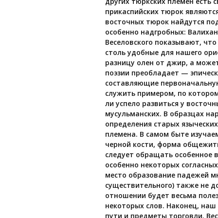
других тюркских племен есть с
прикаспийских тюрок являются
восточных тюрок найдутся под
особенно надгробных: Валихан
Веселовского показывают, что
столь удобные для нашего ори
разницу олен от джир, а может
поэзии преобладает — эпическ
составляющие первоначальную 
служить примером, по котором
ли успело развиться у восточн
мусульманских. В образцах на
определения старых языческих
племена. В самом быте изучае
черной кости, форма общежити
следует обращать особенное в
особенно некоторых согласных
место образование падежей мн
существительного) также не д
отношении будет весьма поле
некоторых слов. Наконец, на
пути и предметы торговли. Ве