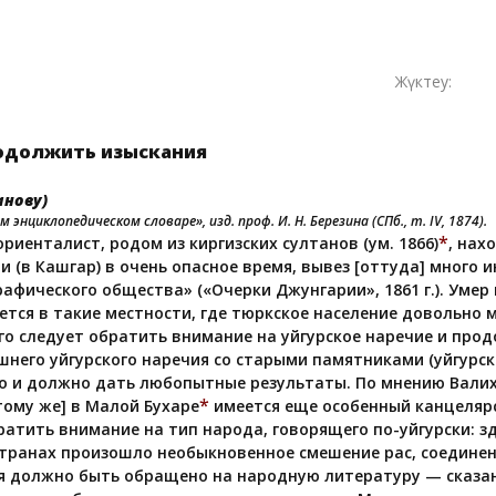
Жүктеу:
Продолжить изыскания
анову)
 энциклопедическом словаре», изд. проф. И. Н. Березина (СПб., т. IV, 1874).
*
риенталист, родом из киргизских султанов (ум. 1866)
, нах
 (в Кашгар) в очень опасное время, вывез [оттуда] много 
афического общества» («Очерки Джунгарии», 1861 г.). Умер 
ется в такие местности, где тюркское население довольно
его следует обратить внимание на уйгурское наречие и про
него уйгурского наречия со старыми памятниками (уйгурск
но и должно дать любопытные результаты. По мнению Валих
*
тому же] в Малой Бухаре
имеется еще особенный канцелярс
ратить внимание на тип народа, говорящего по-уйгурски: з
 странах произошло необыкновенное смешение рас, соединен
 должно быть обращено на народную литературу — сказания