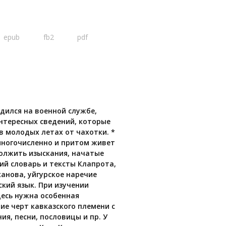
epub
fb2
pdf
одился на военной службе,
интересных сведений, которые
в молодых летах от чахотки. *
 многочисленно и притом живет
должить изыскания, начатые
ий словарь и тексты Клапрота,
анова, уйгурское наречие
кий язык. При изучении
десь нужна особенная
ие черт кавказского племени с
, песни, пословицы и пр. У