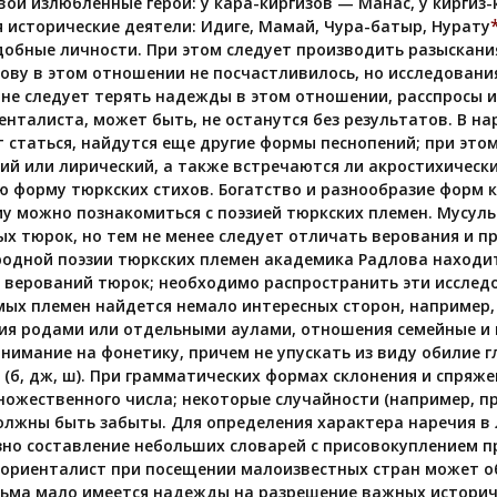
вои излюбленные герои: у кара-киргизов — Манас, у киргиз-
 исторические деятели: Идиге, Мамай, Чура-батыр, Нурату
обные личности. При этом следует производить разыскани
ову в этом отношении не посчастливилось, но исследования
 не следует терять надежды в этом отношении, расспросы и
енталиста, может быть, не останутся без результатов. В н
 статься, найдутся еще другие формы песнопений; при этом
ий или лирический, а также встречаются ли акростихическ
форму тюркских стихов. Богатство и разнообразие форм к
у можно познакомиться с поэзией тюркских племен. Мусул
ых тюрок, но тем не менее следует отличать верования и п
родной поэзии тюркских племен академика Радлова находи
 верований тюрок; необходимо распространить эти исследо
мых племен найдется немало интересных сторон, например,
я родами или отдельными аулами, отношения семейные и п
нимание на фонетику, причем не упускать из виду обилие г
 (б, дж, ш). При грамматических формах склонения и спряж
ожественного числа; некоторые случайности (например, п
олжны быть забыты. Для определения характера наречия в
зно составление небольших словарей с присовокуплением 
ш ориенталист при посещении малоизвестных стран может о
сьма мало имеется надежды на разрешение важных историче