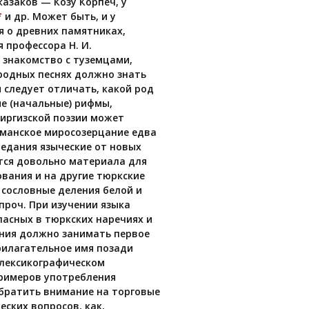
казаков — Козу Корпеч, у
*
и др. Может быть, и у
я о древних памятниках,
 профессора Н. И.
 знакомство с туземцами,
ародных песнях должно знать
 следует отличать, какой род
ие (начальные) рифмы,
иргизской поэзии может
ьманское миросозерцание едва
редания языческие от новых
тся довольно материала для
вания и на другие тюркские
 сословные деления белой и
роч. При изучении языка
ласных в тюркских наречиях и
ения должно занимать первое
рилагательное имя позади
 лексикографическом
примеров употребления
братить внимание на торговые
ских вопросов, как,