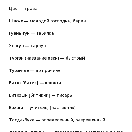
Цао — трава
Шао-е — молодой господин, барин
Гуань-гун — забияка
Хоргур — караул
Тургэн (название реки) — быстрый
Турэн-де — по причине
Битхэ [битик] — книжка
Битхэши [битикчи] — писарь
Бахши — учитель, [наставник]
Тохда-буха — определенный, разрешенный