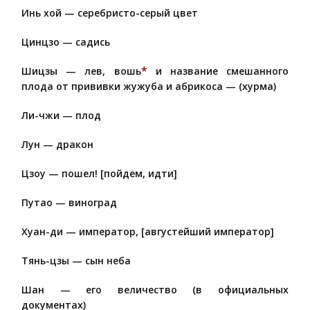
Инь хой — серебристо-серый цвет
Цинцзо — садись
*
Шицзы — лев, вошь
и название смешанного
плода от прививки жужуба и абрикоса — (хурма)
Ли-чжи — плод
Лун — дракон
Цзоу — пошел! [пойдем, идти]
Путао — виноград
Хуан-ди — император, [августейший император]
Тянь-цзы — сын неба
Шан — его величество (в официальных
документах)