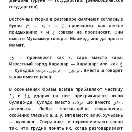
Дайцинь гурунь — государство, [Великоциньское
государство]
Восточные тюрки в разговоре смягчают согласные
буквы
— х, г —
произносят как легкое
придыхание;
и
совсем не произносят. Они
вместо Мухаммед говорят Маамед, иногда просто
Мамят.
— произносят как х, хара вместо кара.
Известный город Карашар — Харашар; или .как
— Кульджа
—
. Вместо ш говорят
ч, кчи вместо (кiшi).
В окончаниях фразы всегда прибавляют частицу
и
, ударяя на нее, прикрикивают: яхши
буладо-да, (булядо вместо
, шо вместо
,
апкиль-на. Любят чрезвычайно сокращения,
особенно гласных а, и, у, элп вместо алиб, хучьхань
— куюшкан. Сокращают и переиначивают слово
так, что трудно понять их, когда разговаривают