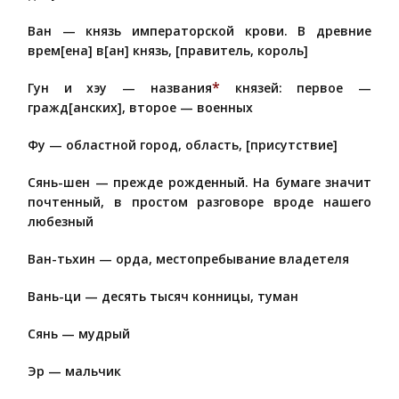
Ван — князь императорской крови. В древние
врем[ена] в[ан] князь, [правитель, король]
*
Гун и хэу — названия
князей: первое —
гражд[анских], второе — военных
Фу — областной город, область, [присутствие]
Сянь-шен — прежде рожденный. На бумаге значит
почтенный, в простом разговоре вроде нашего
любезный
Ван-тьхин — орда, местопребывание владетеля
Вань-ци — десять тысяч конницы, туман
Сянь — мудрый
Эр — мальчик