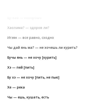
Хао — хорошо
Бу-хао — нехорошо
Хаолама? — здоров ли?
Игэян — все равно, сходно
Чы дай янь ма? — не хочешь ли курить?
Бучы янь — не хочу [курить]
Хэ — пей [пить]
Бу хэ — не хочу [пить, не пью]
Хе — река
Чы — ешь, кушать, есть