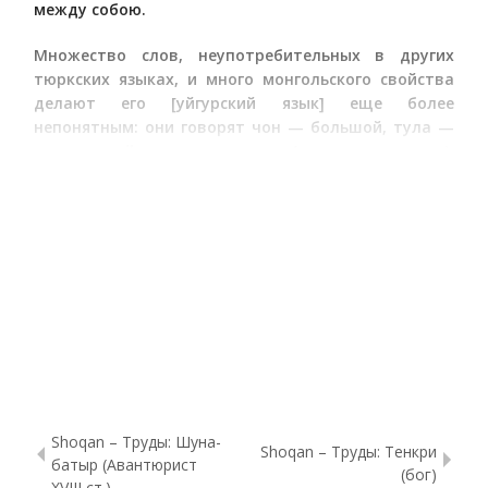
между собою.
Множество слов, неупотребительных в других
тюркских языках, и много монгольского свойства
делают его [уйгурский язык] еще более
непонятным: они говорят чон — большой, тула —
много,
— женщина (произносят агча).
Монгольских слов чрезвычайно много: чаукан —
девка (от кукен), тулга — треножник, на который
ставится котел-очаг, и прочие.
—
.
Жители Шести городов сравнительно даже с
мавраннагрскими своими собратиями
невежественны — редкие умеют читать и писать
по-мусульмански.
*
32 ху разных хлебных зерен
Shoqan – Труды: Шуна-
Shoqan – Труды: Тенкри
батыр (Авантюрист
(бог)
XVIII ст.)