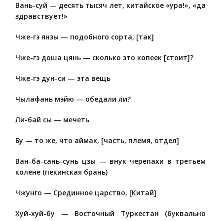
Вань-суй — десять тысяч лет, китайское «ура!», «да
здравствует!»
Чже-гэ янзы — подобного сорта, [так]
Чже-гэ доша цянь — сколько это копеек [стоит]?
Чже-гэ дун-си — эта вещь
Чылафань мэйю — обедали ли?
Ли-бай сы — мечеть
Бу — то же, что аймак, [часть, племя, отдел]
Ван-ба-сань-сунь цзы — внук черепахи в третьем
колене (пекинская брань)
Чжунго — Срединное царство, [Китай]
Хуй-хуй-бу — Восточный Туркестан (буквально