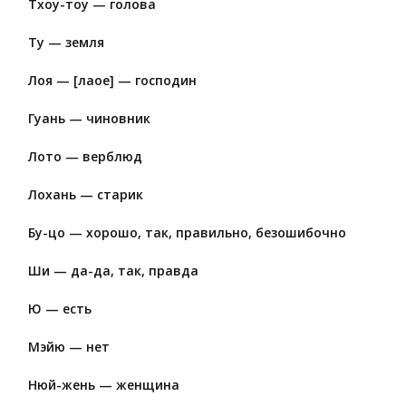
Тхоу-тоу — голова
Ту — земля
Лоя — [лаое] — господин
Гуань — чиновник
Лото — верблюд
Лохань — старик
Бу-цо — хорошо, так, правильно, безошибочно
Ши — да-да, так, правда
Ю — есть
Мэйю — нет
Нюй-жень — женщина