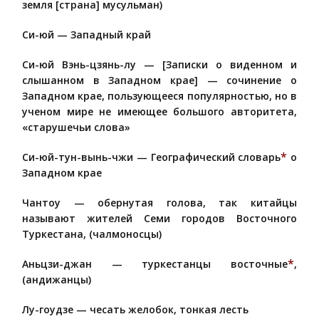
земля [страна] мусульман)
Си-юй — Западный край
Си-юй Вэнь-цзянь-лу — [Записки о виденном и
слышанном в Западном крае] — сочинение о
Западном крае, пользующееся популярностью, но в
ученом мире не имеющее большого авторитета,
«старушечьи слова»
*
Си-юй-тун-вынь-чжи — Географический словарь
о
Западном крае
Чантоу — обернутая голова, так китайцы
называют жителей Семи городов Восточного
Туркестана, (чалмоносцы)
*
Аньцзи-джан — туркестанцы восточные
,
(андижанцы)
Лу-гоудзе — чесать желобок, тонкая лесть