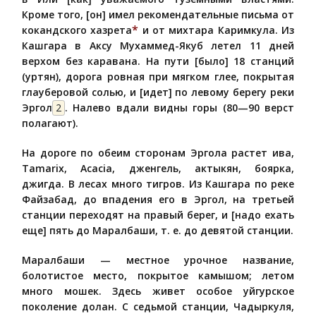
Кроме того, [он] имел рекомендательные письма от
*
кокандского хазрета
и от михтара Каримкула. Из
Кашгара в Аксу Мухаммед-Якуб летел 11 дней
верхом без каравана. На пути [было] 18 станций
(уртян), дорога ровная при мягком глее, покрытая
глауберовой солью, и [идет] по левому берегу реки
Эргол
2
. Налево вдали видны горы (80—90 верст
полагают).
На дороге по обеим сторонам Эргола растет ива,
Tamarix, Acacia, дженгель, актыкян, боярка,
джигда. В лесах много тигров. Из Кашгара по реке
Файзабад, до впадения его в Эргол, на третьей
станции переходят на правый берег, и [надо ехать
еще] пять до Маралбаши, т. е. до девятой станции.
Маралбаши — местное урочное название,
болотистое место, покрытое камышом; летом
много мошек. Здесь живет особое уйгурское
поколение долан. С седьмой станции, Чадыркуля,