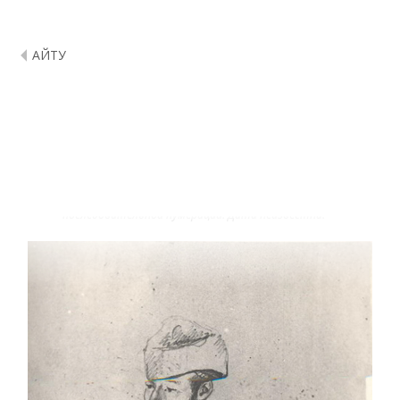
ҚАЙТУ
Shoqan – Труды: Показания Мухаммед-
Якуба Джанкулова
Черновой набросок, очевидно, представляет собой
выписку из каких-то архивных источников. Сохранился в
виде разрозненных листов, не имеющих
последовательной нумерации. Дата неизвестна.