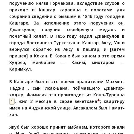
поручению князя Горчакова, вследствие слухов о
приходе в Кашгар каравана с волосами для
собрания сведений о бывшем в 1846 году голоде в
Кашгаре. За исполнение этого поручения он,
Джанкулов, получил серебряную медаль и
почетный халат. В 1855 году ездил Джанкулов в
города Восточного Туркестана: Кашгар, Аксу, Уш и
вернулся обратно из Аксу в Кашгар, и [затем
пришел] в Кокан. В Кокане был ханом в это время
Худояр, минбашей — Касим, михтаром —
Каримкул.
В Кашгаре был в это время правителем Махмет-
Таджи , сын Исак-Вана, поймавшего Джангир-
ходжу. Фамилия эта происходит из Кона-Турпана
*
1
, жил 3 месяца в сарае зекетхана
; квартиру
имел на Анджанской улице. Аксакалом был Намат-
хан.
Якуб был хорошо принят амбанем, которого знали
в Или [как] уважаемого туземными властями.