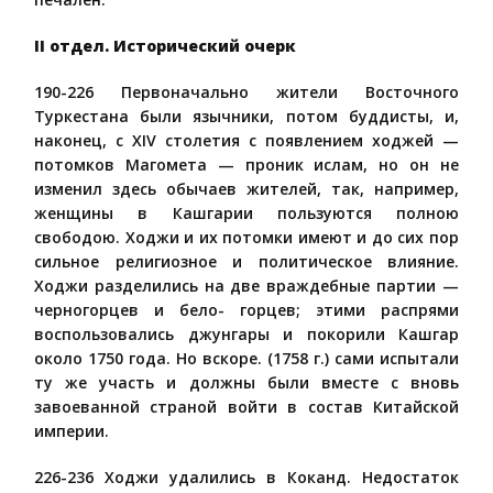
II отдел. Исторический очерк
190-226 Первоначально жители Восточного
Туркестана были язычники, потом буддисты, и,
наконец, с XIV столетия с появлением ходжей —
потомков Магомета — проник ислам, но он не
изменил здесь обычаев жителей, так, например,
женщины в Кашгарии пользуются полною
свободою. Ходжи и их потомки имеют и до сих пор
сильное религиозное и политическое влияние.
Ходжи разделились на две враждебные партии —
черногорцев и бело- горцев; этими распрями
воспользовались джунгары и покорили Кашгар
около 1750 года. Но вскоре. (1758 г.) сами испытали
ту же участь и должны были вместе с вновь
завоеванной страной войти в состав Китайской
империи.
226-236 Ходжи удалились в Коканд. Недостаток