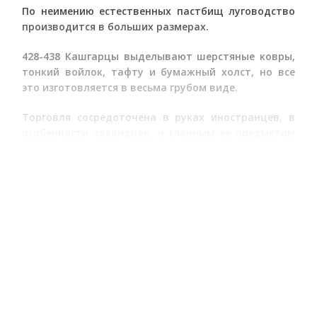
По неимению естественных пастбищ луговодство
производится в больших размерах.
428-438 Кашгарцы выделывают шерстяные ковры,
тонкий войлок, тафту и бумажный холст, но все
это изготовляется в весьма грубом виде.
Торговля сосредоточена в руках иностранцев, в
особенности кокандцев, и главным ее предметом
служит чай, привозимый из Китая, и скот,
пригоняемый из степей.
438-445 Чайная торговля производится в обширных
размерах. Говорят, что через одну Ошскую
крепость кокандцы проводят ежегодно от 50 т. до
80 т. лошадиных вьюков чая (около 300 т. пудов).
445-454 Из привозных европейских товаров
преобладают русские фабричные произведения,
доставляемые из Семипалатинска, как-то: сукна,
ситцы, нанки, холст, металлические вещи,