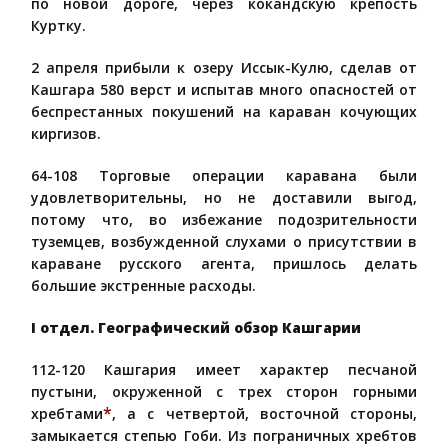
по новой дороге, через кокандскую крепость
Куртку.
2 апреля прибыли к озеру Иссык-Кулю, сделав от
Кашгара 580 верст и испытав много опасностей от
беспрестанных покушений на караван кочующих
киргизов.
64-108 Торговые операции каравана были
удовлетворительны, но не доставили выгод,
потому что, во избежание подозрительности
туземцев, возбужденной слухами о присутствии в
караване русского агента, пришлось делать
большие экстренные расходы.
I отдел. Географический обзор Кашгарии
112-120 Кашгария имеет характер песчаной
пустыни, окруженной с трех сторон горными
*
хребтами
, а с четвертой, восточной стороны,
замыкается степью Гоби. Из пограничных хребтов