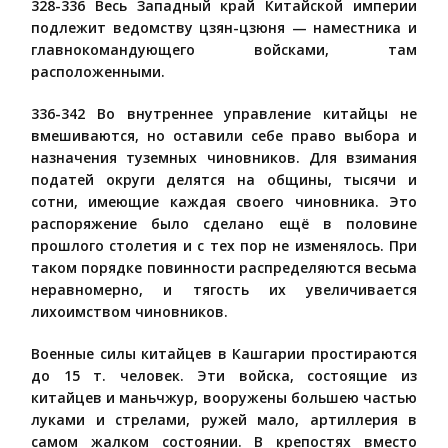
328-336 Весь Западный край Китайской империи
подлежит ведомству цзян-цзюня — наместника и
главнокомандующего войсками, там
расположенными.
336-342 Во внутреннее управление китайцы не
вмешиваются, но оставили себе право выбора и
назначения туземных чиновников. Для взимания
податей округи делятся на общины, тысячи и
сотни, имеющие каждая своего чиновника. Это
распоряжение было сделано ещё в половине
прошлого столетия и с тех пор не изменялось. При
таком порядке повинности распределяются весьма
неравномерно, и тягость их увеличивается
лихоимством чиновников.
Военные силы китайцев в Кашгарии простираются
до 15 т. человек. Эти войска, состоящие из
китайцев и маньчжур, вооружены большею частью
луками и стрелами, ружей мало, артиллерия в
самом жалком состоянии. В крепостях вместо