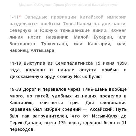
Мавзолей Хазрат–Афака (Аппак–ходжи) близ Кашгара
*
1-11
Западные провинции Китайской империи
разделяются хребтом Тянь-Шанем на две части:
Северную и Южную тяньшанские линии. Южная
линия носит названия: Малой Бухарин, или
Восточного Туркестана, или Кашгарии, или,
наконец, Алтышара.
11-19 Выступив из Семипалатинска 15 июня 1858
года, караван в начале августа прибыл в
Дикокаменную орду к озеру Иссык-Кулю.
19-33 Дорог и перевалов через Тянь-Шань вообще
много, но путей, удобных из наших пределов в
Кашгарию, считается три. Для следования
каравана был избран средний — Аксайский. Путь
был так затруднителен, что от Иссык-Куля до
Терек-Давана, всего 175 верст, сделано было в 11
переходов.