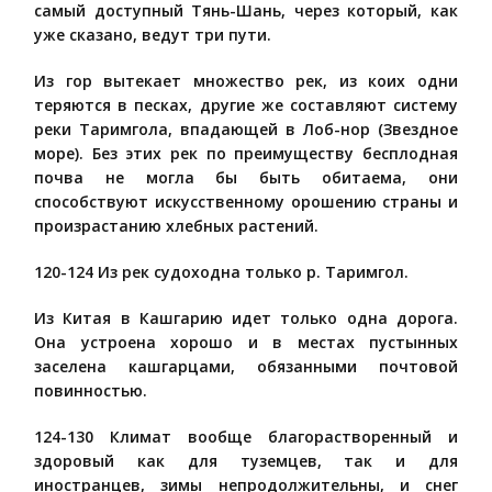
самый доступный Тянь-Шань, через который, как
уже сказано, ведут три пути.
Из гор вытекает множество рек, из коих одни
теряются в песках, другие же составляют систему
реки Таримгола, впадающей в Лоб-нор (Звездное
море). Без этих рек по преимуществу бесплодная
почва не могла бы быть обитаема, они
способствуют искусственному орошению страны и
произрастанию хлебных растений.
120-124 Из рек судоходна только р. Таримгол.
Из Китая в Кашгарию идет только одна дорога.
Она устроена хорошо и в местах пустынных
заселена кашгарцами, обязанными почтовой
повинностью.
124-130 Климат вообще благорастворенный и
здоровый как для туземцев, так и для
иностранцев, зимы непродолжительны, и снег