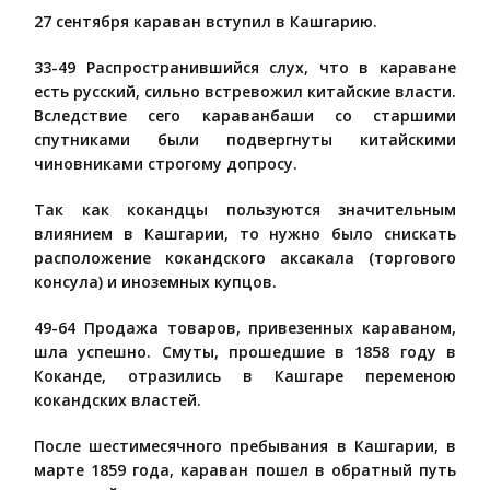
27 сентября караван вступил в Кашгарию.
33-49 Распространившийся слух, что в караване
есть русский, сильно встревожил китайские власти.
Вследствие сего караванбаши со старшими
спутниками были подвергнуты китайскими
чиновниками строгому допросу.
Так как кокандцы пользуются значительным
влиянием в Кашгарии, то нужно было снискать
расположение кокандского аксакала (торгового
консула) и иноземных купцов.
49-64 Продажа товаров, привезенных караваном,
шла успешно. Смуты, прошедшие в 1858 году в
Коканде, отразились в Кашгаре переменою
кокандских властей.
После шестимесячного пребывания в Кашгарии, в
марте 1859 года, караван пошел в обратный путь