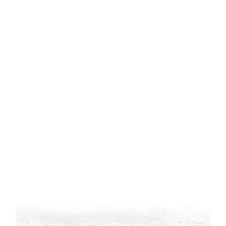
ссылкам на пагинацию основного текста (около 500
страниц), копию можно датировать 1860 г., так как к 22
июля 1859 г. Уалиханов еще не завершил составление
своего отчета.
Приведенные детали говорят о большой значимости
труда Ш. Уалиханова о Кашгаре.