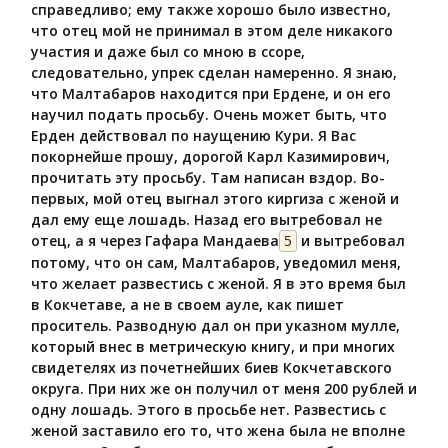
справедливо; ему также хорошо было известно,
что отец мой не принимал в этом деле никакого
участия и даже был со мною в ссоре,
следовательно, упрек сделан намеренно. Я знаю,
что Малтабаров находится при Ердене, и он его
научил подать просьбу. Очень может быть, что
Ерден действовал по наущению Кури. Я Вас
покорнейше прошу, дорогой Карл Казимирович,
прочитать эту просьбу. Там написан вздор. Во-
первых, мой отец выгнал этого киргиза с женой и
дал ему еще лошадь. Назад его вытребовал не
отец, а я через Гафара Мандаева
5
и вытребовал
потому, что он сам, Малтабаров, уведомил меня,
что желает развестись с женой. Я в это время был
в Кокчетаве, а не в своем ауле, как пишет
проситель. Разводную дал он при указном мулле,
который внес в метрическую книгу, и при многих
свидетелях из почетнейших биев Кокчетавского
округа. При них же он получил от меня 200 рублей и
одну лошадь. Этого в просьбе нет. Развестись с
женой заставило его то, что жена была не вполне