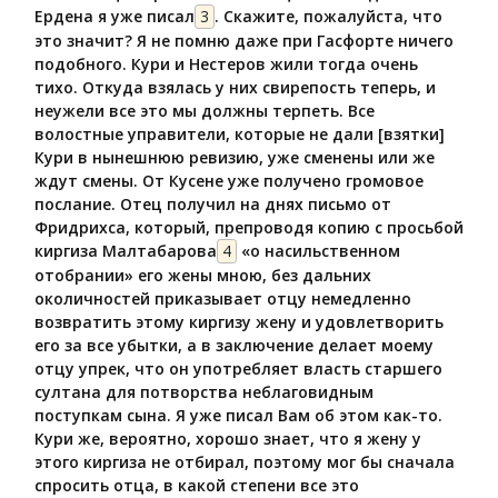
Ердена я уже писал
3
. Скажите, пожалуйста, что
это значит? Я не помню даже при Гасфорте ничего
подобного. Кури и Нестеров жили тогда очень
тихо. Откуда взялась у них свирепость теперь, и
неужели все это мы должны терпеть. Все
волостные управители, которые не дали [взятки]
Кури в нынешнюю ревизию, уже сменены или же
ждут смены. От Кусене уже получено громовое
послание. Отец получил на днях письмо от
Фридрихса, который, препроводя копию с просьбой
киргиза Малтабарова
4
«о насильственном
отобрании» его жены мною, без дальних
околичностей приказывает отцу немедленно
возвратить этому киргизу жену и удовлетворить
его за все убытки, а в заключение делает моему
отцу упрек, что он употребляет власть старшего
султана для потворства неблаговидным
поступкам сына. Я уже писал Вам об этом как-то.
Кури же, вероятно, хорошо знает, что я жену у
этого киргиза не отбирал, поэтому мог бы сначала
спросить отца, в какой степени все это