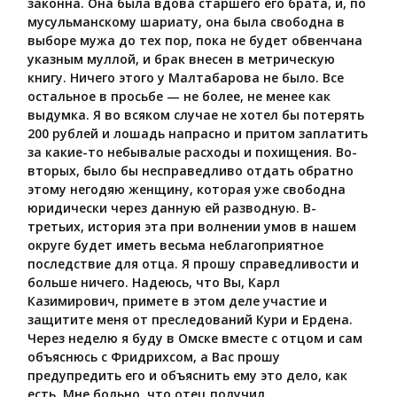
законна. Она была вдова старшего его брата, и, по
мусульманскому шариату, она была свободна в
выборе мужа до тех пор, пока не будет обвенчана
указным муллой, и брак внесен в метрическую
книгу. Ничего этого у Малтабарова не было. Все
остальное в просьбе — не более, не менее как
выдумка. Я во всяком случае не хотел бы потерять
200 рублей и лошадь напрасно и притом заплатить
за какие-то небывалые расходы и похищения. Во-
вторых, было бы несправедливо отдать обратно
этому негодяю женщину, которая уже свободна
юридически через данную ей разводную. В-
третьих, история эта при волнении умов в нашем
округе будет иметь весьма неблагоприятное
последствие для отца. Я прошу справедливости и
больше ничего. Надеюсь, что Вы, Карл
Казимирович, примете в этом деле участие и
защитите меня от преследований Кури и Ердена.
Через неделю я буду в Омске вместе с отцом и сам
объяснюсь с Фридрихсом, а Вас прошу
предупредить его и объяснить ему это дело, как
есть. Мне больно, что отец получил