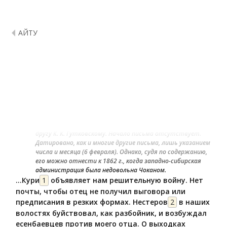
ҚАЙТУ
Шоқан Уәлиханов: К.Гутковскийге жазған
хаты
К. К. Гутковскому
6 февраля /1862 г./
Одно из многочисленных писем Чокана Валиханова своему
другу К. К. Гутковскому. Начало письма отсутствует.
Датировано, как и многие другие письма, лишь указанием
числа и месяца (6 февраля). Однако, судя по содержанию,
его можно отнести к 1862 г., когда западно-сибирская
администрация была недовольна Чоканом.
…Кури
1
объявляет нам решительную войну. Нет
почты, чтобы отец не получил выговора или
предписания в резких формах. Нестеров
2
в наших
волостях буйствовал, как разбойник, и возбуждал
есенбаевцев против моего отца. О выходках