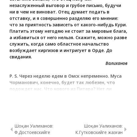
незаслуженный выговор и грубое письмо, будучи
ни в чем не виноват. Отец думает подать в
отставку, и я совершенно разделяю его мнение:
что за приятность зависеть от какого-нибудь Кури.
Платить этому негодяю не стоит за мировые блага,
а избавиться от него нельзя. Скажите, можно разве
служить, когда само областное начальство
возбуждает киргизов и интригует в Орде. До
свидания.
Валиханов
Р. S. Через неделю едем в Омск непременно. Муса
Чорманович, конечно, будет так любезен, что
подождет нас. Что нового из Питера? Нет ли
движения планет? 6 февраля, аул наш.
Источник: Валиханов Ч. Ч. Собрание сочинений в пяти
томах. Том 5 – Алма-Ата, Главная редакция Казахской
советской энциклопедии, 1985, 2-е изд. доп. и
переработанное, стр. 155-156
Шоқан Уәлиханов:
Шоқан Уәлиханов:
Ф.Достоевскийге
К.Гутковскийге жазған