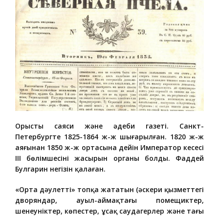
Орыстың саяси және әдеби газеті. Санкт-
Петербургте 1825-1864 ж-ж шығарылған. 1820 ж-ж
аяғынан 1850 ж-ж ортасына дейін Император кеңсесі
III бөлімшесінің жасырын органы болды. Фаддей
Булгарин негізін қалаған.
«Орта дәулетті» топқа жататын (әскери қызметтегі
дворяндар, ауыл-аймақтағы помещиктер,
шенеуніктер, көпестер, ұсақ саудагерлер және тағы