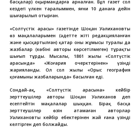
басқалар) оқырмандарға арналған. Бұл газет сол
кездегі үлкен таралыммен, яғни 10 данаға дейін
шығарылып отырған.
«Солтүстік арасы» газетінде Шоқан Уәлихановтың
өз мақалаларымен (әдетте жіті редакцияланған
және қысқартылған) қатар оның жұмысы туралы да
жазбалар (көбінің авторы көрсетілмеген) тұрақты
шығып тұрды. Мысалы, 1861 жылы «Солтүстік
арасында» «Жоңғария очерктерінен» үзінді
жарияланды. Ол сол жылы «Орыс география
қоғамының жазбаларында» басылған еді.
Сондай-ақ, «Солтүстік арасына» кейбір
зерттеушілер авторы Шоқан Уәлиханов деп
есептейтін мақалалар шыққан. Бірақ басқа
зерттеушілер өзін атамаған авторлар
Уәлихановтың кейбір еңбектерінен жәй ғана үзінді
келтірген деп болжайды.