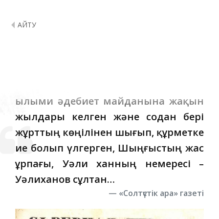
ҚАЙТУ
Шоқан Уәлиханов: «Солтүстік арасы»
(1853)
Ғылыми әдебиет майданына жақын
жылдары келген және содан бері
жұрттың көңілінен шығып, құрметке
ие болып үлгерген, Шыңғыстың жас
ұрпағы, Уәли ханның немересі –
Уәлиханов сұлтан…
«Солтүстік ара» газеті