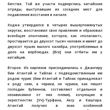
бегстве. Той же участи подверглись китайские
отряды, выступавшие из соседних мест для
подавления восстания в начале.
Ходжа утвердился в четырех вышеупомянутых
округах, восстановил свое правление и образовал
всеобщее ополчение, которое, как «полагают»,
простирается до двухсот тысяч человек и имеет до
двухсот пушек малого калибра, употребляемых в
дело на верблюдах. [Все] они отбиты им у
китайцев.
Второе. Из киргизов присоединились к Джангиру
бии Атантай и Тайлак с подведомственным им
родом чурик (бии Атантай и Тайлак принадлежат
к роду саяк, а черики, не чурики, как пишет
господин Бубеннов, составляют отдельное и
независимое от них племя), кочующие в
окрестностях [Уч]-Турфана, Аксу и Кашгара.
Атантай получил в знак особенной