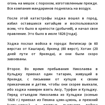
огонь на мешок с порохом, изготовленным прежде.
Вся компания мандаринов поднялась на воздух.
После этой катастрофы ходжа вошел в город,
избил оставшихся китайцев и воспользовался
всем, что было в крепости (добычей), и начал свое
правление. Это было в июле 1826 [года].
Ходжа послал войска в города: Янгигисар (в 60
верстах от Кашгара), Яркенд (80 верст), Хотан (20
дней пути от Яркенда), и они были скоро
завоеваны.
Второе. Во время пребывания Николаева в
Кульджу приехал один татарин, живущий в
Яркенде, с письмами от купцов к своим
приказчикам и детям, чтобы они скорее выехали,
ибо ходжа намерен взять Аксу, Турфан и Кульджу.
Перед отъездом Николаева из Кульджи (осенью
1826 г.) приехал из Пекина цзян-цзюнь, а прежний
[цзян-цзюнь] с десятью тысячами войска