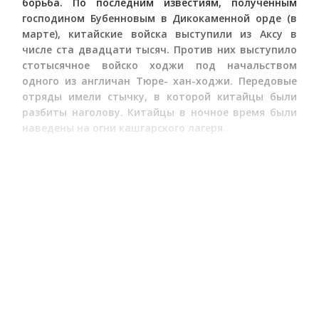
борьба. По последним известиям, полученным
господином Бубенновым в Дикокаменной орде (в
марте), китайские войска выступили из Аксу в
числе ста двадцати тысяч. Против них выступило
стотысячное войско ходжи под начальством
одного из англичан Тюре- хан-ходжи. Передовые
отряды имели стычку, в которой китайцы были
разбиты наголову. Китайцы в ночное время были
наведены на огни кашгарского лагеря.
Девятое. У Джангир-ходжи в войске принято за
строгое правило не убивать сдающихся китайцев и
калмыков (сибо), а отсылать в Бадахшан и другие
места.
Десятое. Киргизские султаны Большой орды,
имеющие частые сношения с Кульджой,
подтвердили известия о приготовлениях китайцев
к решительным действиям и о намерениях
калмыков присоединиться к ходже.