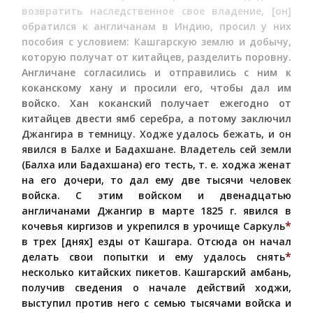
возвратить наследственное свое владение, [он]
обратился к англичанам в Индию, просил у них
пособия с условием: Кашгарскую землю и добычу,
которую получат от китайцев, разделить поровну.
Англичане согласились и отправились с ним к
коканскому хану и просили его, чтобы дал им
войско. Хан коканский получает ежегодно от
китайцев двести ямб серебра, а потому заключил
Джангира в темницу. Ходже удалось бежать, и он
явился в Балхе и Бадахшане. Владетель сей земли
(Балха или Бадахшана) его тесть, т. е. ходжа женат
на его дочери, то дал ему две тысячи человек
войска. С этим войском и двенадцатью
англичанами Джангир в марте 1825 г. явился в
*
кочевья киргизов и укрепился в урочище Саркуль
в трех [днях] езды от Кашгара. Отсюда он начал
*
делать свои попытки и ему удалось снять
несколько китайских пикетов. Кашгарский амбань,
получив сведения о начале действий ходжи,
выступил против него с семью тысячами войска и