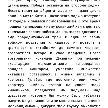
цзян-цзюнь. Победа осталась на стороне ходжи.
Десять тысяч китайцев и глава их — цзян-цзюнь
пали на месте битвы. После этого ходжа отступил
от города и занялся приготовлением. В это время
пришел на помощь к нему коканский хан с десятью
тысячами человек войска. Хан вызвался доставить
ему прародительский трон, и один со своим
войском подступил к Кашгару и, потеряв в
сражениях с китайцами до семисот человек,
возвратился вскоре в свое владение. После
возвращения коканцев Джангир при помощи
«кашгарцев магометанского исповедания»
овладел Кашгаром, умертвил множество
китайцев, оставшиеся в живых заперлись в
крепость Гульбаг, где постоянно они имели
квартиру. Амбань позвал на совет своих
чиновников, предложив им подумать над
средством, которым бы можно было избежать
смерти. Когда чиновники не могли сказать ничего и
молчали, амбань, докурив свою трубку, выколотил