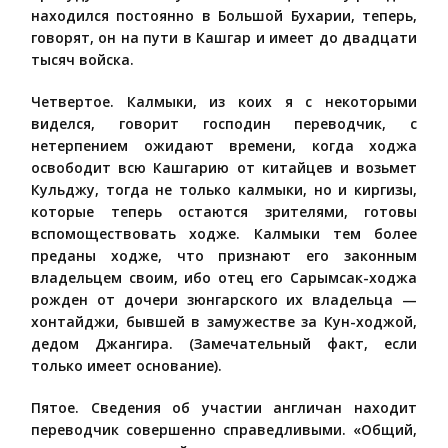
находился постоянно в Большой Бухарии, теперь,
говорят, он на пути в Кашгар и имеет до двадцати
тысяч войска.
Четвертое. Калмыки, из коих я с некоторыми
виделся, говорит господин переводчик, с
нетерпением ожидают времени, когда ходжа
освободит всю Кашгарию от китайцев и возьмет
Кульджу, тогда не только калмыки, но и киргизы,
которые теперь остаются зрителями, готовы
вспомоществовать ходже. Калмыки тем более
преданы ходже, что признают его законным
владельцем своим, ибо отец его Сарымсак-ходжа
рожден от дочери зюнгарского их владельца —
хонтайджи, бывшей в замужестве за Кун-ходжой,
дедом Джангира. (Замечательный факт, если
только имеет основание).
Пятое. Сведения об участии англичан находит
переводчик совершенно справедливыми. «Общий,