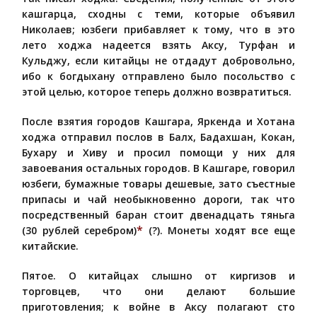
кашгарца, сходны с теми, которые объявил
Николаев; юзбеги прибавляет к тому, что в это
лето ходжа надеется взять Аксу, Турфан и
Кульджу, если китайцы не отдадут добровольно,
ибо к богдыхану отправлено было посольство с
этой целью, которое теперь должно возвратиться.
После взятия городов Кашгара, Яркенда и Хотана
ходжа отправил послов в Балх, Бадахшан, Кокан,
Бухару и Хиву и просил помощи у них для
завоевания остальных городов. В Кашгаре, говорил
юзбеги, бумажные товары дешевые, зато съестные
припасы и чай необыкновенно дороги, так что
посредственный баран стоит двенадцать тяньга
*
(30 рублей серебром)
(?). Монеты ходят все еще
китайские.
Пятое. О китайцах слышно от киргизов и
торговцев, что они делают большие
приготовления; к войне в Аксу полагают сто