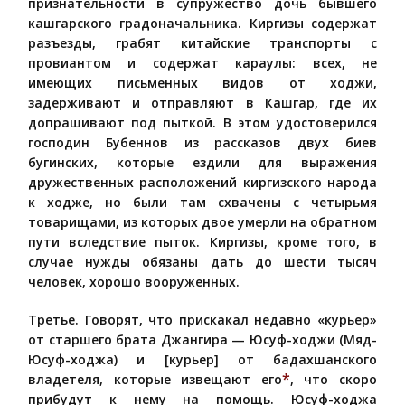
признательности в супружество дочь бывшего
кашгарского градоначальника. Киргизы содержат
разъезды, грабят китайские транспорты с
провиантом и содержат караулы: всех, не
имеющих письменных видов от ходжи,
задерживают и отправляют в Кашгар, где их
допрашивают под пыткой. В этом удостоверился
господин Бубеннов из рассказов двух биев
бугинских, которые ездили для выражения
дружественных расположений киргизского народа
к ходже, но были там схвачены с четырьмя
товарищами, из которых двое умерли на обратном
пути вследствие пыток. Киргизы, кроме того, в
случае нужды обязаны дать до шести тысяч
человек, хорошо вооруженных.
Третье. Говорят, что прискакал недавно «курьер»
от старшего брата Джангира — Юсуф-ходжи (Мяд-
Юсуф-ходжа) и [курьер] от бадахшанского
*
владетеля, которые извещают его
, что скоро
прибудут к нему на помощь. Юсуф-ходжа