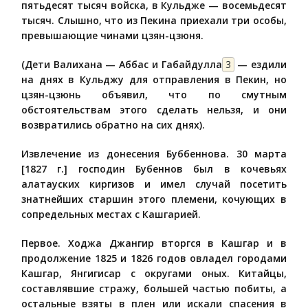
пятьдесят тысяч войска, в Кульдже — восемьдесят
тысяч. Слышно, что из Пекина приехали три особы,
превышающие чинами цзян-цзюня.
(Дети Валихана — Аббас и Габайдулла
3
— ездили
на днях в Кульджу для отправления в Пекин, но
цзян-цзюнь объявил, что по смутным
обстоятельствам этого сделать нельзя, и они
возвратились обратно на сих днях).
Извлечение из донесения Буббеннова. 30 марта
[1827 г.] господин Бубеннов был в кочевьях
алатауских киргизов и имел случай посетить
знатнейших старшин этого племени, кочующих в
сопредельных местах с Кашгарией.
Первое. Ходжа Джангир вторгся в Кашгар и в
продолжение 1825 и 1826 годов овладел городами
Кашгар, Янгигисар с округами оных. Китайцы,
составлявшие стражу, большей частью побиты, а
остальные взяты в плен или искали спасения в