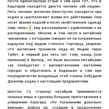
почти единогласный отзыв о сем крае тот, что в
Кашгарии находятся двести человек сей нации».
Пять человек англичан безотлучно находятся при
ходже и «располагают всеми его действиями. Они
носят звание ходжей и носят свойственную одежду
сему чину»
4
. Ему рассказывали с удивлением о их
распоряжениях. Многие, в том числе и китайские
чиновники, с которыми говорил он на пограничных
караулах под видом степного торговца, уверяли,
что англичане проникли сюда из Индии через
Тибет, в первый раз пять лет тому назад [они
приехали] в Яркенд , но были высланы китайцами
«за сообщество с магометанскими жителями
города» и обратились в Бадахшан и там при
посредничестве владельца этой страны побудили
Джангир-ходжу к настоящим предприятиям.
Шестое. Со стороны китайцев принимаются
сильные меры и сделаны большие приготовления к
усмирению Кашгара. «По показаниям довольно
верным», войска их, стоящие в продолжение