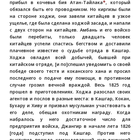
*
прибыл в кочевья бия Атан-Тайлака
, который
обязался быть его проводником. Но киргизы были
на стороне ходжи, они завели китайцев в узкое
ущелье, где была сделана ходжой засада, и напали
с двух сторон на китайцев. Амбань и его войско
были перебиты, только двадцать человек
китайцев успели спастись бегством и доставили
плачевное известие о судьбе отряда в Кашгар.
Ходжа овладел всей добычей, бывшей при
китайском отряде, [и по]спешил уведомить о своей
победе своего тестя и коканского хана и просил
последнего о подаче ему помощи, в противном
случае грозил вечной враждой. Весь 1825 год
прошел в приготовлениях. Ходжа разослал своих
агентов и послов в разные места: в Кашгар, Кокан,
Бухару и Хиву и призвал мусульман участвовать в
его деле, обещая охотникам награду. Когда
набралось у него достаточное число для
предприятия войска, Джангир в начале лета 1826
[года] подступил под Кашгар. Против него
выступил прежде командовавший кульджинский