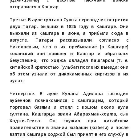
отправился в Кашгар.
Третье. В ауле султана Суюка переводчик встретил
двух татар, бывших в 1826 году в Кашгаре. Они
выехали из Кашгара в июне, а прибыли сюда в
августе. Татары рассказывали согласно с
Николаевым, что в их пребывание [в Кашгаре]
коканский хан пришел в Кашгар и обратился
безуспешно, что ходжа овладел Кашгаром (т. е.
китайской крепостью Гульбаг) после их выезда; они
об этом узнали от дикокаменных киргизов в их
аулах.
Четвертое. В ауле Кулана Адилова господин
Бубеннов познакомился с кашгарцем, который
торговал бязями и стоял с кошом около аула
султана. Кашгарца звали Абдрахман-ходжа, сын
Ходжи-Сеита. Он служил при китайском
правительстве в звании юзбаши (юзбеги) и после
взятия Кашгара ходжой был принят в его службу в