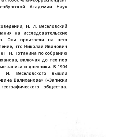
тербургской Академии Наук
оведении, Н. И. Веселовский
ания на исследовательские
а. Они произвели на него
ление, что Николай Иванович
е Г. Н. Потанина по собранию
иханова, включая до тех пор
ые записи и дневники. В 1904
. И. Веселовского вышли
овича Валиханова» («Записки
 географического общества.