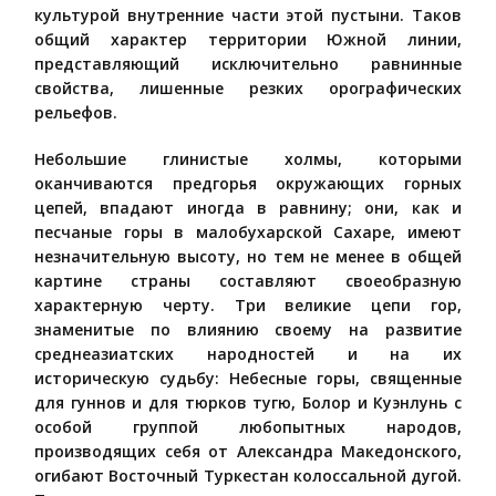
культурой внутренние части этой пустыни. Таков
общий характер территории Южной линии,
представляющий исключительно равнинные
свойства, лишенные резких орографических
рельефов.
Небольшие глинистые холмы, которыми
оканчиваются предгорья окружающих горных
цепей, впадают иногда в равнину; они, как и
песчаные горы в малобухарской Сахаре, имеют
незначительную высоту, но тем не менее в общей
картине страны составляют своеобразную
характерную черту. Три великие цепи гор,
знаменитые по влиянию своему на развитие
среднеазиатских народностей и на их
историческую судьбу: Небесные горы, священные
для гуннов и для тюрков тугю, Болор и Куэнлунь с
особой группой любопытных народов,
производящих себя от Александра Македонского,
огибают Восточный Туркестан колоссальной дугой.