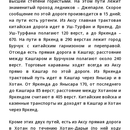
высшей степени гористыми. На этом пути лежит
знаменитый проход ледников – Джепарле. Скорое
сообщение по этой дороге производится в 15 дней;
на пути есть уртенги. Из Аксу главная трактовая
китайская дорога идет в Уш-Турфан и Яркенд. До
Уш-Турфана полагают 120 верст, а до Яркенда –
670. На пути в Яркенд в 290 верстах лежит город
Бурчук с китайским гарнизоном и переправой.
Отсюда есть прямая дорога в Кашгар; расстояние
между Кашгаром и Бурчуком полагают около 240
верст. Торговые караваны ходят всегда из Аксу
прямо в Кашгар по этой дороге. Из Яркенда
трактовый путь идет в Кашгар через Янысар и в
Хотан. От Яркенда до Янысара 170, от последнего
до Кашгара 85 верст; расстояние между Хотаном и
Яркендом считают в 405 верст. Китайские войска и
казенные транспорты их доходят в Кашгар и Хотан
через Яркенд.
Кроме этих двух путей, есть из Аксу прямая дорога
в Хотан по течению Хотан-Дарьи (по ней ходу