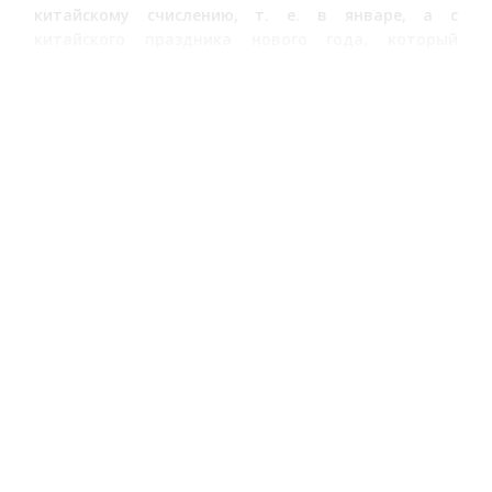
китайскому счислению, т. е. в январе, а с
китайского праздника нового года, который
туркестанцы называют монгольским словом
«чаган», начинается весна.
Постепенный переход от лета к осени и резкий
переход от зимы к весне составляет
климатическую особенность страны.
Смена четырех годовых фаз сопровождается
следующим видоизменением в растительности. В
средних числах марта цветет абрикос, потом
другие деревья распускают листья, искусственные
луга покрываются свежими отростками густой
зелени мусуя, потом появляются в полях тюльпаны
и ветрянки; в апреле начинают завязываться
плоды на абрикосах; в конце мая созревают
тутовые ягоды, абрикос и дыни, называемые
«замуша». В это время снимают ячмень и на место
его сажают морковь, лук, репу и другие огородные