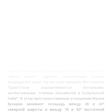
Карта части Средней Азии и Восточного Туркестана,
составленная в 1816 г. при Депо карт. Из архива Ш.Уалиханова
Восточный Туркестан с трех сторон замкнут
горами: на севере Тянь-Шанем, на западе Болором
4
и на юге Куэнлунем. Горы эти принадлежат к
самым высоким хребтам Внутренней Азии и служат
естественной границей Западного края Китайской
империи. За действительную же пограничную
черту надо принять линию пикетов,
расположенных в предгорьях, потому что вне этой
черты кочуют киргизы, признающие власть
кокандского хана. На востоке пределы Восточного
Туркестана ограничиваются песчаными,
необитаемыми степями Махайской и Комульской
*
гоби
. В этом пространственном отношении Малая
Бухарин занимает площадь между 36 и 43°
северной широты и между 70 и 92° восточной