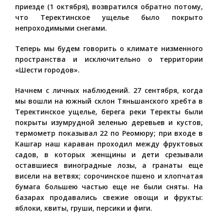
приезде (1 октября), возвратился обратно потому,
что Теректинское ущелье было покрыто
непроходимыми снегами.
Теперь мы будем говорить о климате низменного
пространства и исключительно о территории
«Шести городов».
Начнем с личных наблюдений. 27 сентября, когда
мы вошли на южный склон Тяньшанского хребта в
Теректинское ущелье, берега реки Теректы были
покрыты изумрудной зеленью деревьев и кустов,
термометр показывал 22 по Реомюру; при входе в
Кашгар наш караван проходил между фруктовых
садов, в которых женщины и дети срезывали
оставшиеся виноградные лозы, а гранаты еще
висели на ветвях; сорочинское пшено и хлопчатая
бумага большею частью еще не были сняты. На
базарах продавались свежие овощи и фрукты:
яблоки, квиты, груши, персики и фиги.