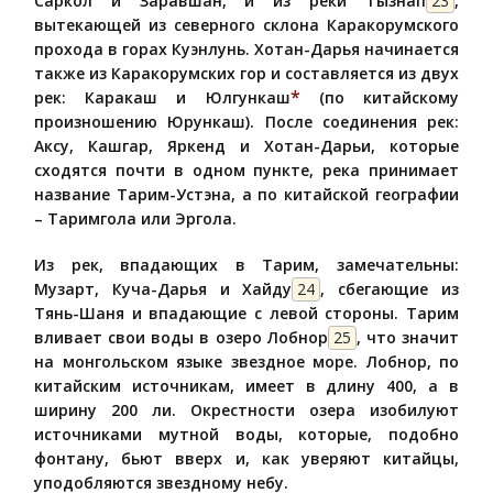
Саркол и Заравшан, и из реки Тызнап
23
,
вытекающей из северного склона Каракорумского
прохода в горах Куэнлунь. Хотан-Дарья начинается
также из Каракорумских гор и составляется из двух
*
рек: Каракаш и Юлгункаш
(по китайскому
произношению Юрункаш). После соединения рек:
Аксу, Кашгар, Яркенд и Хотан-Дарьи, которые
сходятся почти в одном пункте, река принимает
название Тарим-Устэна, а по китайской географии
– Таримгола или Эргола.
Из рек, впадающих в Тарим, замечательны:
Музарт, Куча-Дарья и Хайду
24
, сбегающие из
Тянь-Шаня и впадающие с левой стороны. Тарим
вливает свои воды в озеро Лобнор
25
, что значит
на монгольском языке звездное море. Лобнор, по
китайским источникам, имеет в длину 400, а в
ширину 200 ли. Окрестности озера изобилуют
источниками мутной воды, которые, подобно
фонтану, бьют вверх и, как уверяют китайцы,
уподобляются звездному небу.