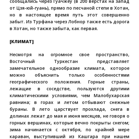
сообщались через Гуачжеу (в 200 верстах на запад
от Цзя-юй-гуань), прямо по песчаной степи в Хотан,
но в настоящее время путь этот совершенно
забыт. Из Турфана через Лобнор также есть дорога
в Хотан, но также забыта, как первая.
[КЛИМАТ]
Несмотря на огромное свое пространство,
Восточный Туркестан представляет
замечательное однообразие климата, которое
можно объяснить только особенностями
географического положения. Горные страны,
лежащие в соседстве, пользуются другими
климатическими условиями, чем Малобухарская
равнина; в горах и летом отбывают снежные
бураны. В лето царствует прохлада, снега в
долинах лежат до мая и июня месяцев, не говоря о
горных вершинах, которые вечно покрыты снегом;
зима начинается с октября, по крайней мере
караван, выступивший из Кашгара при нашем