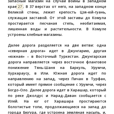
запасный магазин на случай войны в Западном
крае
27
. В 37 верстах от него, на западном конце
Великой стены, лежит крепость Цзя-юй-гуань,
служащая заставой. От этой заставы до Комула
простирается песчаная степь, необитаемая,
лишенная воды и растительности. В Комуле
устроены хлебные магазины.
Далее дорога разделяется на две ветви: одна
«северная дорога» идет в Джунгарию, другая
«южная» – в Восточный Туркестан. Джунгарская
дорога направляется через восточное фланговое
понижение Тянь-Шаня на Баркуль, Урумчи,
Хурхараусу, в Или. Южная дорога идет по
направлению на запад, через Пичан в Турфан,
который имеет прямое сообщение с Урумчи, через
Богдо-Оло. Далее дорога идет в Харашар, который
по реке Джолдус и Нарад-Даван сообщается с
Илей. На юг от Харашара простираются
болотистые топи, продолжающиеся на запад до
города Бюгура, где устроена земляная насыпь, и,