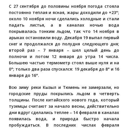
С 27 сентября до половины ноября погода стояла
постоянно теплая и ясная, жары доходили до +23°;
около 10 ноября ночи сделались холодные и стали
падать листья, а в каналах ночью вода
покрывалась тонким льдом, так что 14 ноября в
арыках остановили воду. Декабря 19 выпал первый
снег и продолжался до полудня следующего дня;
второй раз – 7 января – шел целый день до
полночи и потом 12 января до утра 14 числа.
Большею частью термометр стоял выше нуля и на
0°; только два раза спускался: 19 декабря до 8° и 16
января до 16°.
Всю зиму реки Кызыл и Тюмень не замерзали, но
городские пруды покрылись льдом в четверть
толщины. После китайского нового года, который
туземцы считают за начало весны, действительно
дни вдруг сделались теплее – 14 февраля в каналах
появилась вода, и природа быстро начала
пробуждаться. В последних числах февраля