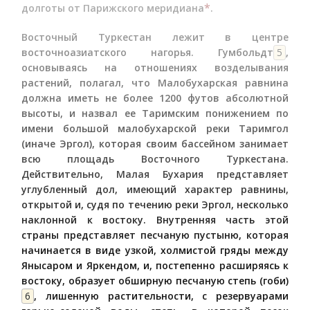
*
долготы от Парижского меридиана
.
Восточный Туркестан лежит в центре
восточноазиатского нагорья. Гумбольдт
5
,
основываясь на отношениях возделывания
растений, полагал, что Малобухарская равнина
должна иметь не более 1200 футов абсолютной
высоты, и назвал ее Таримским понижением по
имени большой малобухарской реки Таримгол
(иначе Эргол), которая своим бассейном занимает
всю площадь Восточного Туркестана.
Действительно, Малая Бухария представляет
углубленный дол, имеющий характер равнины,
открытой и, судя по течению реки Эргол, несколько
наклонной к востоку. Внутренняя часть этой
страны представляет песчаную пустыню, которая
начинается в виде узкой, холмистой гряды между
Янысаром и Яркендом, и, постепенно расширяясь к
востоку, образует обширную песчаную степь (гоби)
6
, лишенную растительности, с резервуарами