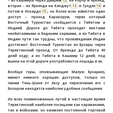
– из Кашмира через Даирим
12
на Корчу и Яркенд,
вторая – из Яркенда на Канджут
13
и Гундзе
14
и
потом в Искардо
15
, но более всех известен один
доступ – проход Каракорум, через который
Восточный Туркестан сообщается с Тибетом и
Индией. Дорога до Тибета проходит местами
необитаемыми и бедными кормами, а из Тибета в
Индию пути так трудны, что произведения Индии
достигают Восточный Туркестан из Бухары через
Теректинский проход. От Яркенда до Тибета 40
дней ходу; а из Тибета в Кашмир 12 дней; под
вьюки на этой дороге употребляются лошадь и як.
Вообще горы, опоясывающие Малую Бухарин),
имеют немного хороших доступов, только по
линии Тянь-Шаня от Аксу до пересечения его с
Болором находятся наиболее удобные сообщения.
Из всех поименованных путей в настоящее время
Теректинский наиболее посещаем как караванами,
так и войсками; он оживлен постоянной торговой