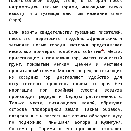
горько-соленой воды, степь, в которой песок
нагроможден целыми горами, имеющими такую
высоту, что туземцы дают им название «таг»
(гора).
Если верить свидетельству туземных писателей,
песок этот переносится, подобно африканским, и
засыпает целые города. История представляет
*
несколько примеров подобного события
. Места,
прилегающие к подножию гор, имеют глинистый
грунт, покрытый мелким щебнем и местами
пропитанный солями. Множество рек, вытекающих
из соседних гор, доставляют удобство для
искусственного орошения почвы, которая без
ирригации при крайней сухости воздуха
производит редкую и бедную растительность.
Только места, питающиеся водой, образуют
острова плодородной земли. Таким образом,
возделанные и заселенные оазисы образуют дугу
по подножию Тянь-Шаня, Болора и Куэнлуня.
Система р. Тарима и его притоков оживляет