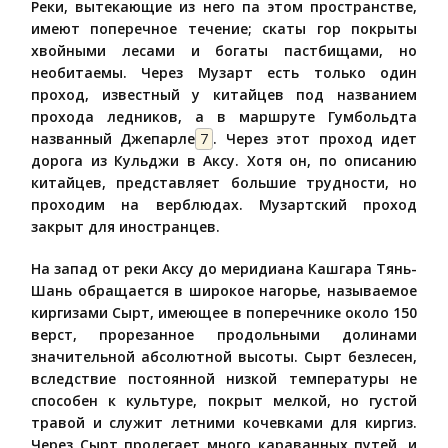
Реки, вытекающие из него па этом пространстве,
имеют поперечное течение; скаты гор покрыты
хвойными лесами и богаты пастбищами, но
необитаемы. Через Музарт есть только один
проход, известный у китайцев под названием
прохода ледников, а в маршруте Гумбольдта
названный Джепарле
7
. Через этот проход идет
дорога из Кульджи в Аксу. Хотя он, по описанию
китайцев, представляет большие трудности, но
проходим на верблюдах. Музартский проход
закрыт для иностранцев.
На запад от реки Аксу до меридиана Кашгара Тянь-
Шань обращается в широкое нагорье, называемое
киргизами Сырт, имеющее в поперечнике около 150
верст, прорезанное продольными долинами
значительной абсолютной высоты. Сырт безлесен,
вследствие постоянной низкой температуры не
способен к культуре, покрыт мелкой, но густой
травой и служит летними кочевками для киргиз.
Через Сырт пролегает много караванных путей, и