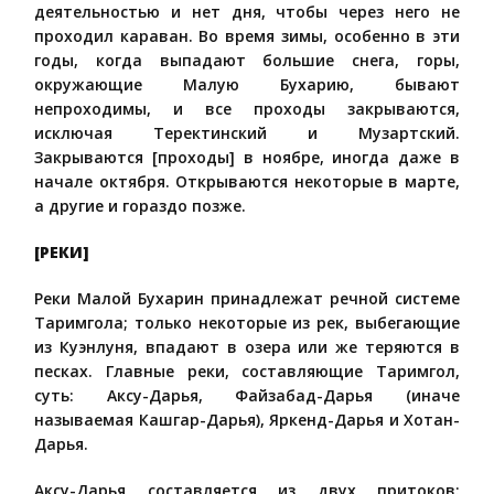
деятельностью и нет дня, чтобы через него не
проходил караван. Во время зимы, особенно в эти
годы, когда выпадают большие снега, горы,
окружающие Малую Бухарию, бывают
непроходимы, и все проходы закрываются,
исключая Теректинский и Музартский.
Закрываются [проходы] в ноябре, иногда даже в
начале октября. Открываются некоторые в марте,
а другие и гораздо позже.
[РЕКИ]
Реки Малой Бухарин принадлежат речной системе
Таримгола; только некоторые из рек, выбегающие
из Куэнлуня, впадают в озера или же теряются в
песках. Главные реки, составляющие Таримгол,
суть: Аксу-Дарья, Файзабад-Дарья (иначе
называемая Кашгар-Дарья), Яркенд-Дарья и Хотан-
Дарья.
Аксу-Дарья составляется из двух притоков: