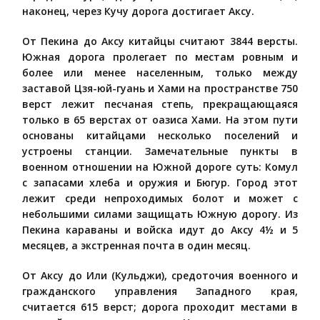
наконец, через Кучу дорога достигает Аксу.
От Пекина до Аксу китайцы считают 3844 версты.
Южная дорога пролегает по местам ровным и
более или менее населенным, только между
заставой Цзя-юй-гуань и Хами на пространстве 750
верст лежит песчаная степь, прекращающаяся
только в 65 верстах от оазиса Хами. На этом пути
основаны китайцами несколько поселений и
устроены станции. Замечательные пункты в
военном отношении на Южной дороге суть: Комул
с запасами хлеба и оружия и Бюгур. Город этот
лежит среди непроходимых болот и может с
небольшими силами защищать Южную дорогу. Из
Пекина караваны и войска идут до Аксу 4½ и 5
месяцев, а экстренная почта в один месяц.
От Аксу до Или (Кульджи), средоточия военного и
гражданского управления Западного края,
считается 615 верст; дорога проходит местами в