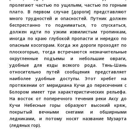
пролегают частью по ущельям, частью по горным
плато. В первом случае [дороги] представляют
много трудностей и опасностей. Путник должен
беспрестанно то подниматься, то спускаться,
должен идти по узким извилистым тропинкам,
иногда по краю глубокой пропасти и нередко по
опасным косогорам. Когда же дороги проходят по
плоскогорью, тогда встречаются незначительные
округленные подъемы и небольшие овраги,
удобные для езды всякого рода. Тянь-Шань
относительно путей сообщения представляет
наиболее удобные доступы. Этот хребет на
протяжении от меридиана Кучи до пересечения с
Болором имеет три характеристических рельефа.
На восток от поперечного течения реки Аксу до
Кучи Небесные горы образуют высокий кряж,
покрытый вечными снегами и обширными
ледниками, и потому носят название Музарта
(ледяных гор).