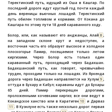
Теректинский путь, идущий из Оша в Кашгар. По
последней дороге идут круглый год почти каждый
день вереницы вьючных лошадей. Теректинский
путь обилен топливом и кормами. От Кокана до
Кашгара по этому пути 18 дней караванного ходу.
Болор, или, как называют его анджанцы, Алай
8
,
на западном склоне крут и недоступен, а
восточная часть его образует высокое и холодное
плоскогорье Памир, посещаемое только летом
киргизами. Через Болор есть только один
караванный путь, проходящий через Бадахшан.
Бадахшанский путь, как говорят, чрезвычайно
труден, проходим только на лошадях. Из Яркенда
дорога через Бадахшан направляется на Хулум
9
,
оттуда в Бухару и Кабул; караваны идут до Бухары
65 дней. Памир перекрещен дорогами,
проложенными кочевками киргиз; все они ведут в
Кокандское ханство или в Каратиген
10
и Дарваз
11
. В Куэнлуне есть также несколько дорог: первая