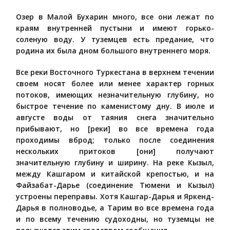
Озер в Малой Бухарин много, все они лежат по
краям внутренней пустыни и имеют горько-
соленую воду. У туземцев есть предание, что
родина их была дном большого внутреннего моря.
Все реки Восточного Туркестана в верхнем течении
своем носят более или менее характер горных
потоков, имеющих незначительную глубину, но
быстрое течение по каменистому дну. В июле и
августе воды от таяния снега значительно
прибывают, но [реки] во все времена года
проходимы вброд; только после соединения
нескольких притоков [они] получают
значительную глубину и ширину. На реке Кызыл,
между Кашгаром и китайской крепостью, и на
Файзабат-Дарье (соединение Тюмени и Кызыл)
устроены переправы. Хотя Кашгар-Дарья и Яркенд-
Дарья в полноводье, а Тарим во все времена года
и по всему течению судоходны, но туземцы не