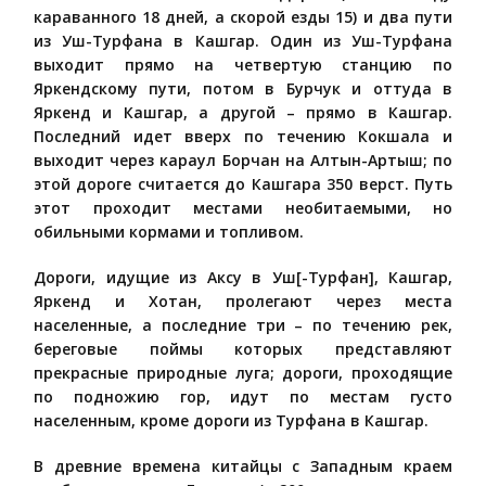
караванного 18 дней, а скорой езды 15) и два пути
из Уш-Турфана в Кашгар. Один из Уш-Турфана
выходит прямо на четвертую станцию по
Яркендскому пути, потом в Бурчук и оттуда в
Яркенд и Кашгар, а другой – прямо в Кашгар.
Последний идет вверх по течению Кокшала и
выходит через караул Борчан на Алтын-Артыш; по
этой дороге считается до Кашгара 350 верст. Путь
этот проходит местами необитаемыми, но
обильными кормами и топливом.
Дороги, идущие из Аксу в Уш[-Турфан], Кашгар,
Яркенд и Хотан, пролегают через места
населенные, а последние три – по течению рек,
береговые поймы которых представляют
прекрасные природные луга; дороги, проходящие
по подножию гор, идут по местам густо
населенным, кроме дороги из Турфана в Кашгар.
В древние времена китайцы с Западным краем