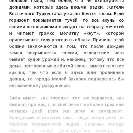
облаков пыли, тем более, что не охлаждается
дождями, которые здесь весьма редки. Жители
Восточного Туркестана ужасно боятся грозы. Если
горизонт покрывается тучей, то все ахуны со
своими школьниками выходят на террасу мечетей
и читают громко молитву «кнут», которой
приписывают силу разгонять облака. Причины этой
боязни заключаются в том, что после дождей
земля покрывается солями, вследствие чего
бывает худой урожай и, наконец, потому что все
дома, построенные из битой глины, имеют плоские
крыши, так что если б здесь шли проливные
дожди, то города Малой Бухарин подверглись бы
несомненному разрушению.
Зима имеет, как говорят, тот же характер, как
бывшая при нас, т. е. снег лежит не более трех или
четырех дней; реки всю зиму не замерзают.
Холодными считаются зимы тогда, когда реки по
берегам покрываются льдом. Сильные холода
бывают в конце двенадцатого месяца, по