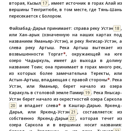
вторая, Кызыл
17
, имеет источник в горах Алай из
вершины Тенгритюбе, в том месте, где Тянь-Шань
пересекается с Болором.
Файзабад-Дарья принимает: справа реку Устэн
18
,
или Хан-арык (означенную на наших картах под
названием Яманьяр-Устэн), и реку Янгисар-Устэн, а
слева реку Артыш. Река Артыш вытекает из
*
возвышенности Торгат
, окружающей на юге
озеро Чадыркуль, имеет до выхода в долину
название Тоин; она принимает в горах много рек,
из которых более замечательна Теректы, или
*
Астын-Артыш, впадающая с правой стороны
. Река
Устэн, или Яманьяр, берет начало из озера
Каракуль в столовой земле Памир
19
. Река Янысар-
Устэн берет начало из окрестностей озера Саркола
*
20
и впадает слева
в Кашгар-Дарью. Яркенд-
Дарья, или Яркенд-Устэн
21
, составляется: из
собственно Яркенд-Дарьи
22
, которая течет из
озера Саркола и в вершинах носит названия: