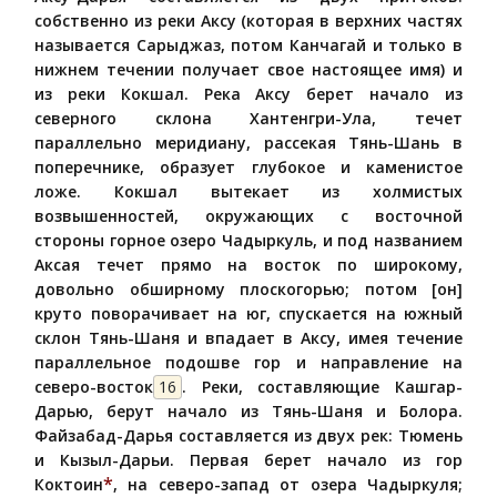
собственно из реки Аксу (которая в верхних частях
называется Сарыджаз, потом Канчагай и только в
нижнем течении получает свое настоящее имя) и
из реки Кокшал. Река Аксу берет начало из
северного склона Хантенгри-Ула, течет
параллельно меридиану, рассекая Тянь-Шань в
поперечнике, образует глубокое и каменистое
ложе. Кокшал вытекает из холмистых
возвышенностей, окружающих с восточной
стороны горное озеро Чадыркуль, и под названием
Аксая течет прямо на восток по широкому,
довольно обширному плоскогорью; потом [он]
круто поворачивает на юг, спускается на южный
склон Тянь-Шаня и впадает в Аксу, имея течение
параллельное подошве гор и направление на
северо-восток
16
. Реки, составляющие Кашгар-
Дарью, берут начало из Тянь-Шаня и Болора.
Файзабад-Дарья составляется из двух рек: Тюмень
и Кызыл-Дарьи. Первая берет начало из гор
*
Коктоин
, на северо-запад от озера Чадыркуля;