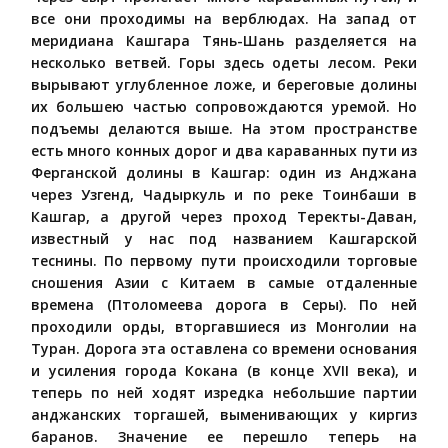
все они проходимы на верблюдах. На запад от
меридиана Кашгара Тянь-Шань разделяется на
несколько ветвей. Горы здесь одеты лесом. Реки
вырывают углубленное ложе, и береговые долины
их большею частью сопровождаются уремой. Но
подъемы делаются выше. На этом пространстве
есть много конных дорог и два караванных пути из
Ферганской долины в Кашгар: один из Анджана
через Узгенд, Чадыркуль и по реке Тоинбаши в
Кашгар, а другой через проход Теректы-Даван,
известный у нас под названием Кашгарской
теснины. По первому пути происходили торговые
сношения Азии с Китаем в самые отдаленные
времена (Птоломеева дорога в Серы). По ней
проходили орды, вторгавшиеся из Монголии на
Туран. Дорога эта оставлена со времени основания
и усиления города Кокана (в конце XVII века), и
теперь по ней ходят изредка небольшие партии
анджанских торгашей, выменивающих у киргиз
баранов. Значение ее перешло теперь на