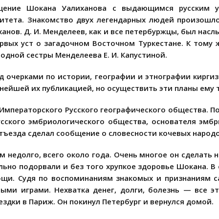
щение Шокана Уалиханова с выдающимся русским у
итета. Знакомство двух легендарных людей произошло, 
анов. Д. И. Менделеев, как и все петербуржцы, был на
рвых уст о загадочном Восточном Туркестане. К тому 
одной сестры Менделеева Е. И. Капустиной.
д очерками по истории, географии и этнографии кирги
нейшей их публикацией, но осуществить эти планы ему т
 Императорского Русского географического общества. П
усского эмбриологического общества, основателя эмб
тъезда сделал сообщение о словесности кочевых народов
 недолго, всего около года. Очень многое он сделать 
ьно подорвали и без того хрупкое здоровье Шокана. В
ощи. Судя по воспоминаниям знакомых и признаниям 
ыми играми. Нехватка денег, долги, болезнь — все эт
здки в Париж. Он покинул Петербург и вернулся домой.