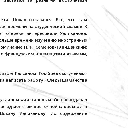
о заставал за разными восточными
тета Шокан отказался. Все, что там
ряя времени на студенческой скамье. К
в то время интересовали Уалиханова.
больше времени изучению иностранных
оминание П. П. Семенов-Тян-Шанский:
 с французским и немецкими языками,
урятом Галсаном Гомбоевым, ученым-
ва написать работу «Следы шаманства
Хусаином Фаизхановым. Он преподавал
отал адъюнктом восточной словесности
Шокану Уалиханову. Их содержание