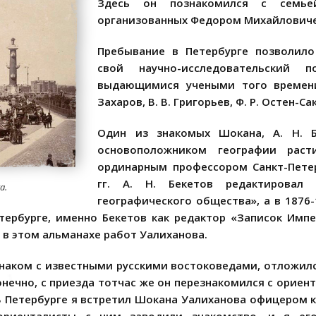
Здесь он познакомился с семье
организованных Федором Михайловиче
Пребывание в Петербурге позволило
свой научно-исследовательский
выдающимися учеными того времени.
Захаров, В. В. Григорьев, Ф. Р. Остен-Са
Один из знакомых Шокана, А. Н. Б
основоположником географии раст
ординарным профессором Санкт-Петер
гг. А. Н. Бекетов редактировал 
а.
географического общества», а в 1876-
тербурге, именно Бекетов как редактор «Записок Импе
в этом альманахе работ Уалиханова.
наком с известными русскими востоковедами, отложился
Конечно, с приезда тотчас же он перезнакомился с ориент
«В Петербурге я встретил Шокана Уалиханова офицером ка