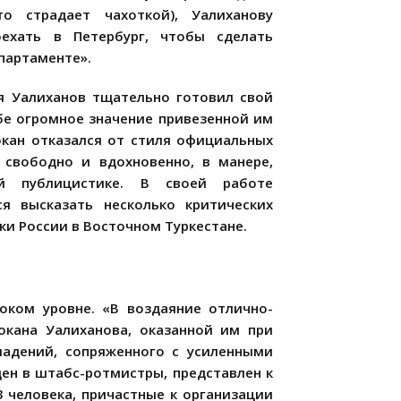
о страдает чахоткой), Уалиханову
ехать в Петербург, чтобы сделать
партаменте».
я Уалиханов тщательно готовил свой
ебе огромное значение привезенной им
кан отказался от стиля официальных
 свободно и вдохновенно, в манере,
ей публицистике. В своей работе
ся высказать несколько критических
ки России в Восточном Туркестане.
оком уровне. «В воздаяние отлично-
окана Уалиханова, оказанной им при
ладений, сопряженного с усиленными
ен в штабс-ротмистры, представлен к
 человека, причастные к организации