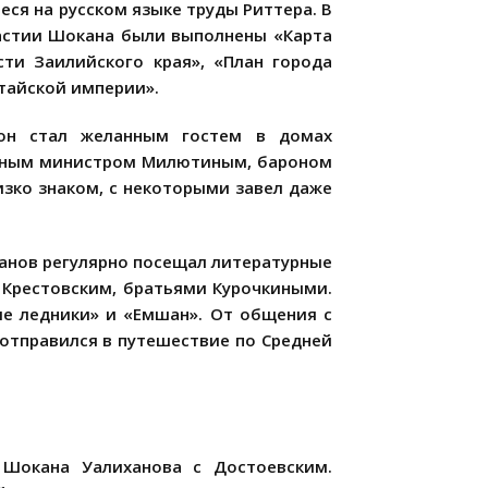
ся на русском языке труды Риттера. В
частии Шокана были выполнены «Карта
ти Заилийского края», «План города
итайской империи».
 он стал желанным гостем в домах
оенным министром Милютиным, бароном
зко знаком, с некоторыми завел даже
анов регулярно посещал литературные
В. Крестовским, братьями Курочкиными.
ие ледники» и «Емшан». От общения с
отправился в путешествие по Средней
 Шокана Уалиханова с Достоевским.