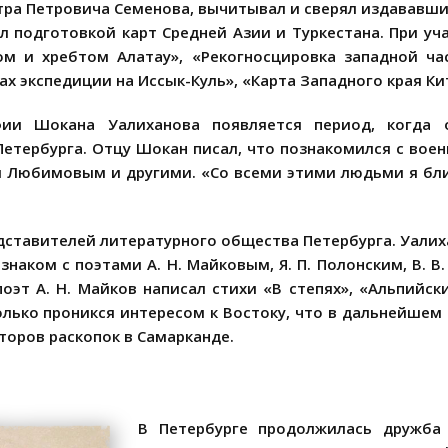
тра Петровича Семенова, вычитывал и сверял издававшие
л подготовкой карт Средней Азии и Туркестана. При у
м и хребтом Алатау», «Рекогносцировка западной час
тах экспедиции на Иссык-Куль», «Карта Западного края К
афии Шокана Уалиханова появляется период, когда
Петербурга. Отцу Шокан писал, что познакомился с в
 Любимовым и другими. «Со всеми этими людьми я бли
дставителей литературного общества Петербурга. Уалих
знаком с поэтами А. Н. Майковым, Я. П. Полонским, В. 
оэт А. Н. Майков написал стихи «В степях», «Альпийск
лько проникся интересом к Востоку, что в дальнейшем 
торов раскопок в Самарканде.
В Петербурге продолжилась дружба