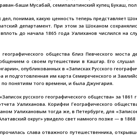
раван-баши Мусабай, семипалатинский купец Букаш, полко
дел, понимая, какую ценность теперь представляет Шо
иатский департамент. При этом за Шоканом сохраняли
вплоть до начала 1865 года Уалиханов числился на сл
го географического общества близ Певческого моста 
общением о своем путешествии в Кашгар. Его слушал 
нгарии», опубликованных в «Записках Русского географи
а и подготовленная им карта Семиреченского и Заилийс
 по понятиям того времени, и была Джунгария.
 «Записок русского географического общества» за 1861 
отчета Уалиханова. Корифеи Географического общества,
ном Уалихановым тогда же, в Петербурге, для «Записо
Алатавский округ» увидело свет намного позже — в 1868 
рочилась слава отважного путешественника, открывш