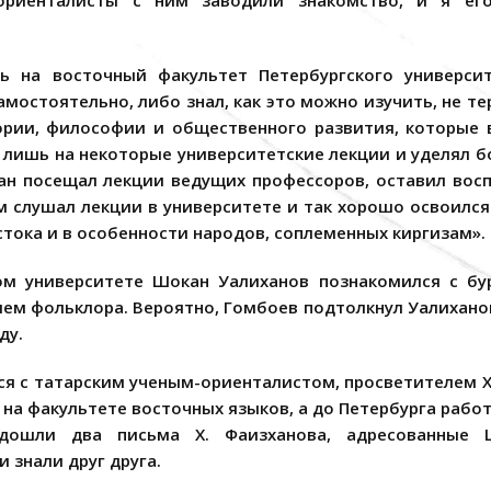
ориенталисты с ним заводили знакомство, и я ег
ь на восточный факультет Петербургского универси
амостоятельно, либо знал, как это можно изучить, не те
ории, философии и общественного развития, которые 
 лишь на некоторые университетские лекции и уделял 
кан посещал лекции ведущих профессоров, оставил восп
м слушал лекции в университете и так хорошо освоился
стока и в особенности народов, соплеменных киргизам».
ом университете Шокан Уалиханов познакомился с б
лем фольклора. Вероятно, Гомбоев подтолкнул Уалихано
ду.
ся с татарским ученым-ориенталистом, просветителем 
и на факультете восточных языков, а до Петербурга раб
 дошли два письма Х. Фаизханова, адресованные 
 знали друг друга.