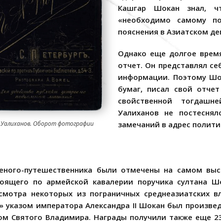
Кашгар Шокан знал, чт
«необходимо самому по
пояснения в Азиатском де
Однако еще долгое врем
отчет. Он представлял с
информации. Поэтому Шо
бумаг, писал свой отчет
свойственной тогдашн
Уалиханов не постеснял
замечаний в адрес полити
.Уалиханов. Оборот фотографии
ченого-путешественника были отмечены на самом выс
оящего по армейской кавалерии поручика султана Ш
смотра некоторых из пограничных среднеазиатских в
 указом императора Александра II Шокан был произвед
м Святого Владимира. Награды получили также еще 23