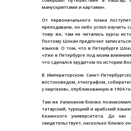
совершил путешествие в Кашгар, 
манускриптами и картами».
От первоначального плана поступит
преподавали, он либо успел изучить с
тому же, там не читались курсы ист
Поэтому Шокан предпочел записаться
языков. О том, что в Петербурге Шо
«Уже в Петербурге под моим влияние
что сделался эрудитом по истории Во
В Императорском Санкт-Петербургск
востоковедом, этнографом, собирате
у киргизов», опубликованную в 1904 го
Там же Уалиханов близко познакомил
татарский, турецкий и арабский язык
Казанского университета. До нас
свидетельствует, насколько близко они