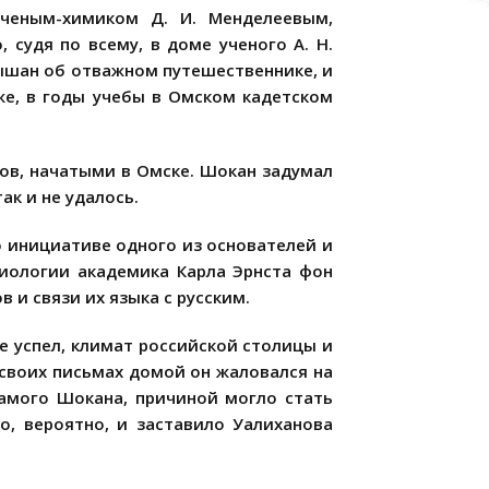
ченым-химиком Д. И. Менделеевым,
судя по всему, в доме ученого А. Н.
слышан об отважном путешественнике, и
же, в годы учебы в Омском кадетском
зов, начатыми в Омске. Шокан задумал
ак и не удалось.
о инициативе одного из основателей и
риологии академика Карла Эрнста фон
 и связи их языка с русским.
не успел, климат российской столицы и
 своих письмах домой он жаловался на
самого Шокана, причиной могло стать
о, вероятно, и заставило Уалиханова