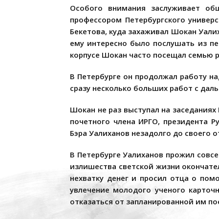
Особого внимания заслуживает об
профессором Петербургского универс
Бекетова, куда захаживал Шокан Уалих
ему интересно было послушать из пе
корпусе Шокан часто посещал семью р
В Петербурге он продолжал работу на
сразу несколько больших работ с даль
Шокан не раз выступал на заседаниях
почетного члена ИРГО, президента Р
Бэра Уалиханов незадолго до своего о
В Петербурге Уалиханов прожил совсем
излишества светской жизни окончател
нехватку денег и просил отца о пом
увлечение молодого ученого карточн
отказаться от запланированной им пое