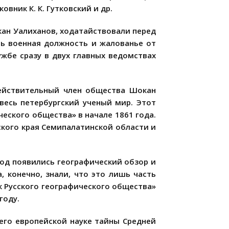
вник К. К. Гутковский и др.
кан Уалиханов, ходатайствовали перед
сь военная должность и жалованье от
ужбе сразу в двух главных ведомствах
действительный член общества Шокан
весь петербургский ученый мир. Этот
ческого общества» в начале 1861 года.
кого края Семипалатинской области и
год появились географический обзор и
 конечно, знали, что это лишь часть
к Русского географического общества»
году.
его европейской науке тайны Средней